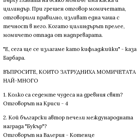
Върху главата на всяко момиче има каска и
цилиндър. При грешен отговор момичетата,
отговорили правилно, изливат една чаша с
течност в него. Когато цилиндърът прелее,
момичето отпада от надпреварата.
"Е, сега ще се излагаме като кифладжийки" - каза
Барбара.
ВЪПРОСИТЕ, КОИТО ЗАТРУДНИХА МОМИЧЕТАТА
НАЙ-МНОГО
1. Колко са седемте чудеса на древния свят?
Отговорът на Криси - 4
2. Кой български автор печели международната
награда "Букър"?
Отговорът на Валерия - Котенце