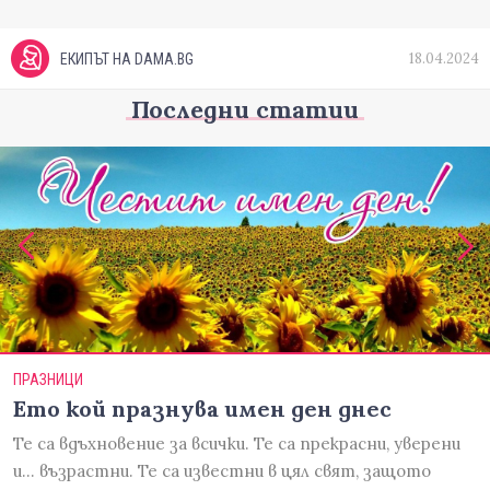
18.04.2024
ЕКИПЪТ НА DAMA.BG
Последни статии
ПРАЗНИЦИ
Ето кой празнува имен ден днес
Те са вдъхновение за всички. Те са прекрасни, уверени
и... възрастни. Те са известни в цял свят, защото