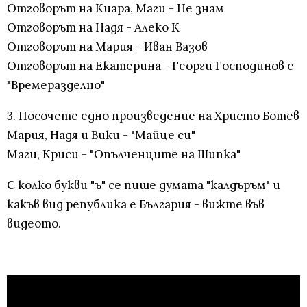
Отговорът на Киара, Маги - Не знам
Отговорът на Надя - Алеко К
Отговорът на Мария - Иван Вазов
Отговорът на Екатерина - Георги Господинов с
"Времеразделно"
3. Посочете едно произведение на Христо Ботев
Мария, Надя и Вики - "Майце си"
Маги, Криси - "Опълченците на Шипка"
С колко букви "ъ" се пише думата "калдъръм" и
какъв вид република е България - вижте във
видеото.