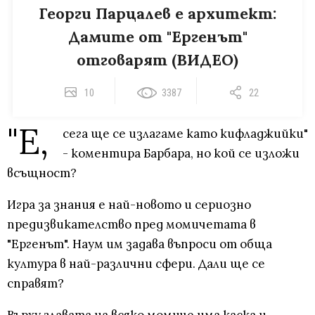
Георги Парцалев е архитект:
Дамите от "Ергенът"
отговарят (ВИДЕО)
10
3387
22
"Е,
сега ще се излагаме като кифладжийки"
- коментира Барбара, но кой се изложи
всъщност?
Игра за знания е най-новото и сериозно
предизвикателство пред момичетата в
"Ергенът". Наум им задава въпроси от обща
култура в най-различни сфери. Дали ще се
справят?