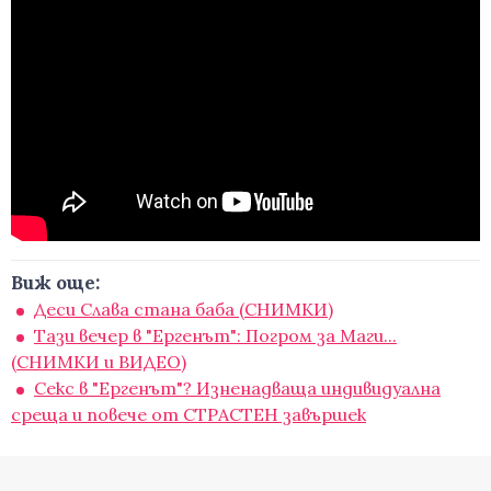
Виж още:
Деси Слава стана баба (СНИМКИ)
Тази вечер в "Ергенът": Погром за Маги...
(СНИМКИ и ВИДЕО)
Секс в "Ергенът"? Изненадваща индивидуална
среща и повече от СТРАСТЕН завършек