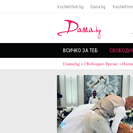
VsichkiOferti.bg
Dama.bg
VsichkiProm
ВСИЧКО ЗА ТЕБ
СВОБОДН
Dama.bg
›
Свободно време
›
Инт