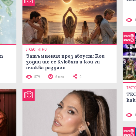
ЛЮБОПИТНО
ст
Затъмнения през август: Кои
зодии ще се влюбят и кои ги
очаква раздяла
579
6 мин
0
ТЕСТ
ТЕС
как