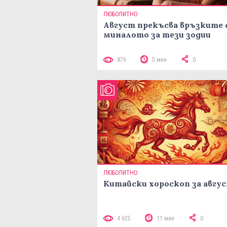
ЛЮБОПИТНО
Август прекъсва връзките 
миналото за тези зодии
876
5 мин
0
ЛЮБОПИТНО
Китайски хороскоп за авгу
4 625
11 мин
0