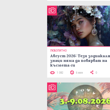
ЛЮБОПИТНО
Август 2026: Тези зодиакал
знаци няма да повярват на
късмета си
1 082
6 мин
0