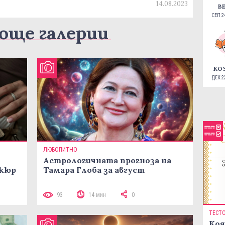
14.08.2023
В
СЕП 24
още галерии
КО
ДЕК 22
ЛЮБОПИТНО
Астрологичната прогноза на
икюр
Тамара Глоба за август
93
14 мин
0
ТЕСТ
Коя