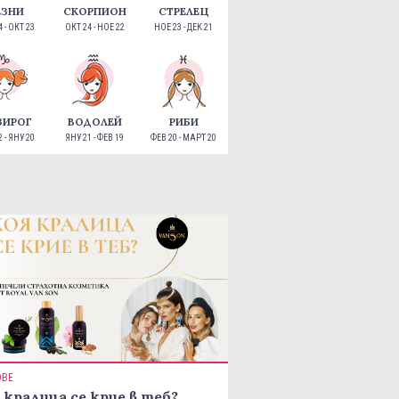
ЕЗНИ
СКОРПИОН
СТРЕЛЕЦ
 - ОКТ 23
ОКТ 24 - НОЕ 22
НОЕ 23 - ДЕК 21
ЗИРОГ
ВОДОЛЕЙ
РИБИ
 - ЯНУ 20
ЯНУ 21 - ФЕВ 19
ФЕВ 20 - МАРТ 20
ОВЕ
 кралица се крие в теб?