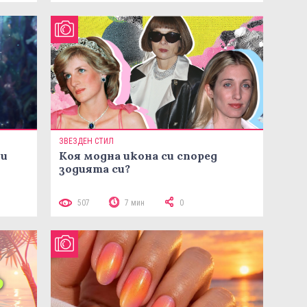
ЗВЕЗДЕН СТИЛ
ни
Коя модна икона си според
зодията си?
507
7 мин
0