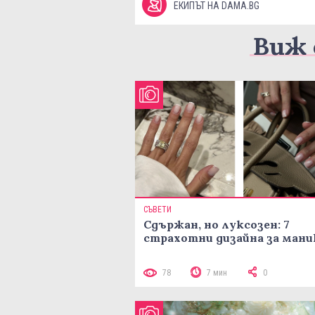
ЕКИПЪТ НА DAMA.BG
Виж 
СЪВЕТИ
Сдържан, но луксозен: 7
страхотни дизайна за ман
78
7 мин
0