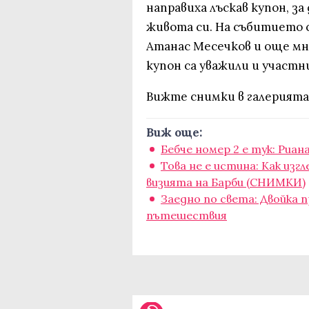
направиха лъскав купон, з
живота си. На събитието 
Атанас Месечков и още м
купон са уважили и участни
Вижте снимки в галерията
Виж още:
Бебче номер 2 е тук: Риан
Това не е истина: Как изг
визията на Барби (СНИМКИ)
Заедно по света: Двойка
пътешествия