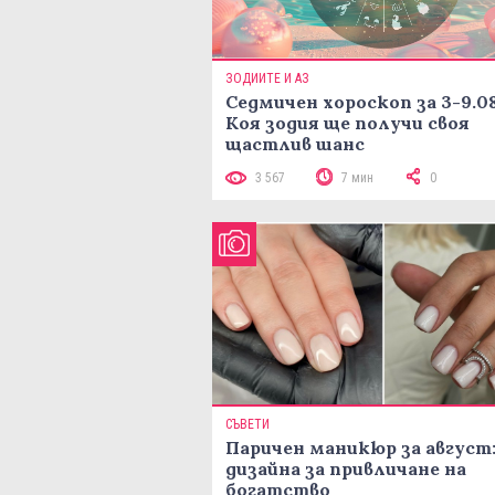
ЗОДИИТЕ И АЗ
Седмичен хороскоп за 3-9.08
Коя зодия ще получи своя
щастлив шанс
3 567
7 мин
0
СЪВЕТИ
Паричен маникюр за август:
дизайна за привличане на
богатство