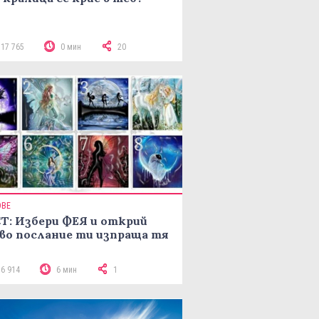
117 765
0 мин
20
ОВЕ
Т: Избери ФЕЯ и открий
во послание ти изпраща тя
16 914
6 мин
1