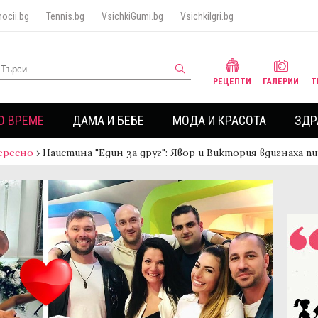
ocii.bg
Tennis.bg
VsichkiGumi.bg
VsichkiIgri.bg
РЕЦЕПТИ
ГАЛЕРИИ
Т
О ВРЕМЕ
ДАМА И БЕБЕ
МОДА И КРАСОТА
ЗДР
ересно
›
Наистина "Един за друг": Явор и Виктория вдигнаха 