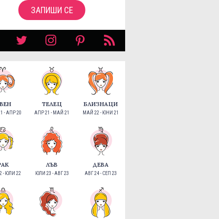
ЗАПИШИ СЕ
ВЕН
ТЕЛЕЦ
БЛИЗНАЦИ
1 - АПР 20
АПР 21 - МАЙ 21
МАЙ 22 - ЮНИ 21
РАК
ЛЪВ
ДЕВА
 - ЮЛИ 22
ЮЛИ 23 - АВГ 23
АВГ 24 - СЕП 23