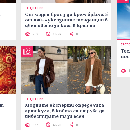
ТЕНДЕНЦИИ
с
От меден бронз до крем брюле: 5
от най-луксозните тенденции в
цветовете за коса в края на
лятото
268
4 мин
0
ТЕСТ
Тес
пос
ТЕНДЕНЦИИ
ст
Модните експерти определиха
артикула, в който си струва да
инвестирате тази есен
322
4 мин
0