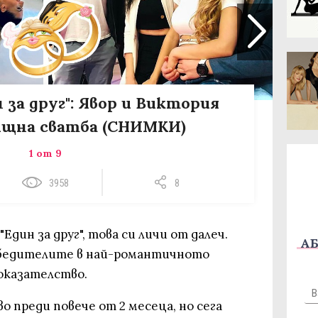
 за друг": Явор и Виктория
ищна сватба (СНИМКИ)
1 от 9
3958
8
"Един за друг", това си личи от далеч.
АБ
обедителите в най-романтичното
доказателство.
 преди повече от 2 месеца, но сега