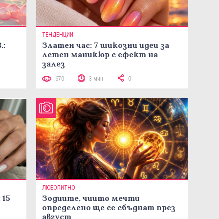
ТЕНДЕНЦИИ
.:
Златен час: 7 шикозни идеи за
летен маникюр с ефект на
залез
670
3 мин
0
ЛЮБОПИТНО
 15
Зодиите, чиито мечти
определено ще се сбъднат през
август