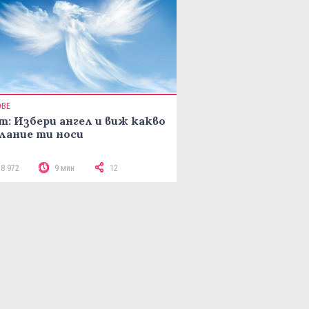
ОВЕ
т: Избери ангел и виж какво
лание ти носи
18 972
9 мин
12