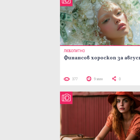
ЛЮБОПИТНО
Финансов хороскоп за авгу
377
9 мин
0