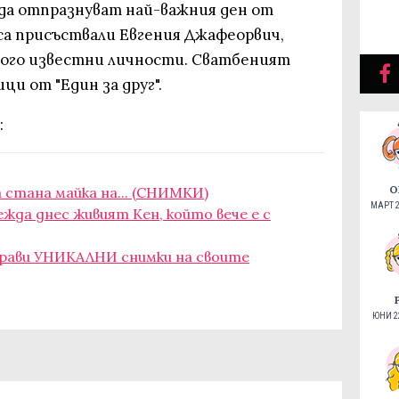
а да отпразнуват най-важния ден от
са присъствали Евгения Джафеорвич,
ного известни личности. Сватбеният
ци от "Един за друг".
:
О
а стана майка на... (СНИМКИ)
МАРТ 2
лежда днес живият Кен, който вече е с
 прави УНИКАЛНИ снимки на своите
ЮНИ 22