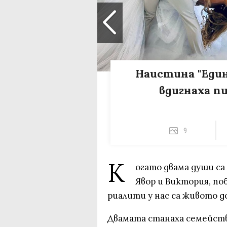
Наистина "Един
вдигнаха п
9
К
огато двама души са 
Явор и Виктория, п
риалити у нас са живото 
Двамата станаха семейство