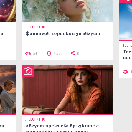
ЛЮБОПИТНО
на
Финансов хороскоп за август
ТЕСТ
Тес
545
9 мин
0
пос
ЛЮБОПИТНО
ои
Август прекъсва връзките с
миналото за тези зодии