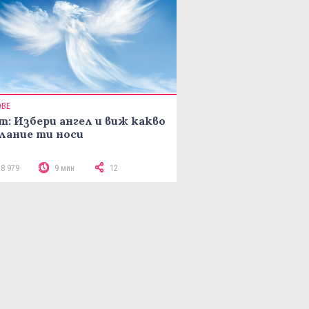
ОВЕ
т: Избери ангел и виж какво
лание ти носи
18 979
9 мин
12