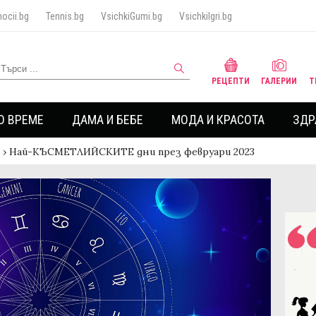
ocii.bg
Tennis.bg
VsichkiGumi.bg
VsichkiIgri.bg
РЕЦЕПТИ
ГАЛЕРИИ
Т
О ВРЕМЕ
ДАМА И БЕБЕ
МОДА И КРАСОТА
ЗДР
›
Най-КЪСМЕТЛИЙСКИТЕ дни през февруари 2023