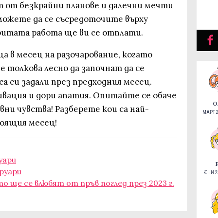
т от безкрайни планове и далечни мечти
 можете да се съсредоточите върху
итата работа ще ви се отплати.
а в месец на разочарование, когато
е толкова лесно да започнат да се
са си задали през предходния месец.
ация и дори апатия. Опитайте се обаче
О
ни чувства! Разберете кои са най-
МАРТ 2
оящия месец!
уари
руари
ЮНИ 22
то ще се влюбят от пръв поглед през 2023 г.