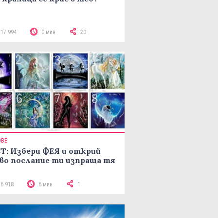
117 994
0 мин
20
ОВЕ
Т: Избери ФЕЯ и открий
во послание ти изпраща тя
16 918
6 мин
1