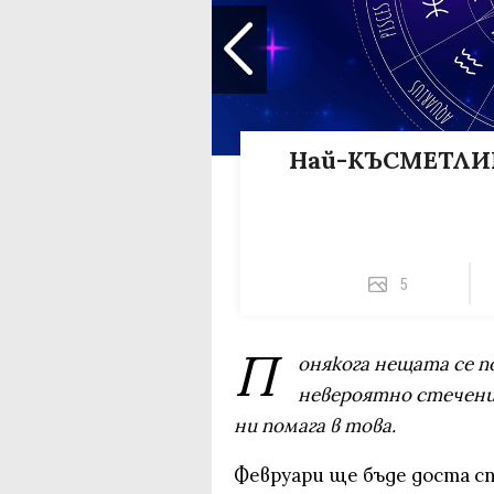
Най-КЪСМЕТЛИЙ
5
П
онякога нещата се п
невероятно стечени
ни помага в това.
Февруари ще бъде доста сп