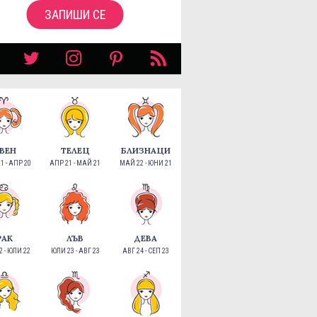
ЗАПИШИ СЕ
ВЕН
ТЕЛЕЦ
БЛИЗНАЦИ
1 - АПР 20
АПР 21 - МАЙ 21
МАЙ 22 - ЮНИ 21
РАК
ЛЪВ
ДЕВА
 - ЮЛИ 22
ЮЛИ 23 - АВГ 23
АВГ 24 - СЕП 23