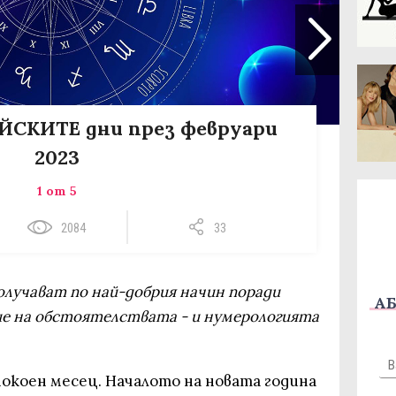
СКИТЕ дни през февруари
2023
1 от 5
2084
33
олучават по най-добрия начин поради
АБ
е на обстоятелствата - и нумерологията
окоен месец. Началото на новата година