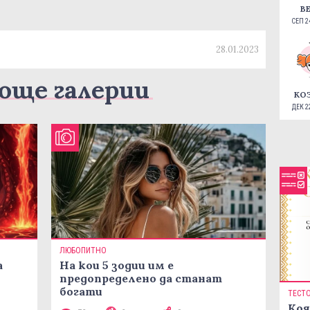
В
СЕП 24
28.01.2023
още галерии
КО
ДЕК 22
ЛЮБОПИТНО
а
На кои 5 зодии им е
предопределено да станат
богати
ТЕСТ
Коя