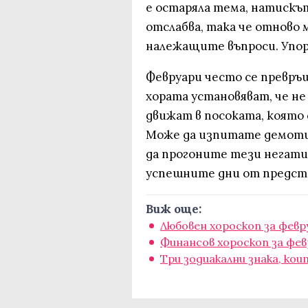
е остаряла тема, натискъ
отслабва, така че отново
належащите въпроси. Упор
Февруари често се превръщ
хората установяват, че не 
движат в посоката, която 
Може да изпитате демотив
да прогоните тези негатив
успешните дни от предст
Виж още:
Любовен хороскоп за февр
Финансов хороскоп за фев
Три зодиакални знака, кои