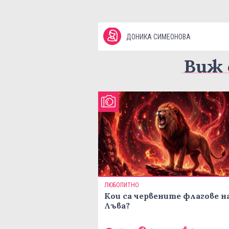
ДОНИКА СИМЕОНОВА
Виж 
ЛЮБОПИТНО
Кои са червените флагове н
Лъва?