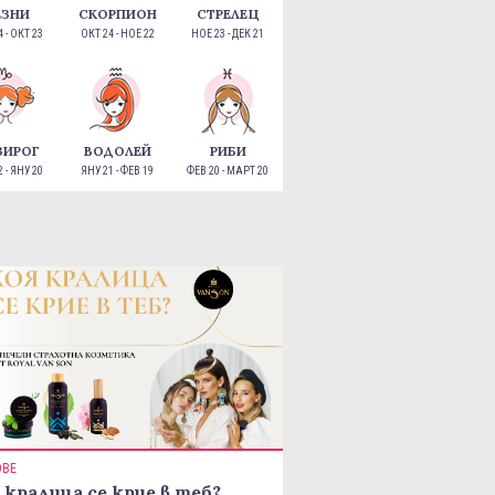
ЕЗНИ
СКОРПИОН
СТРЕЛЕЦ
 - ОКТ 23
ОКТ 24 - НОЕ 22
НОЕ 23 - ДЕК 21
ЗИРОГ
ВОДОЛЕЙ
РИБИ
 - ЯНУ 20
ЯНУ 21 - ФЕВ 19
ФЕВ 20 - МАРТ 20
ОВЕ
 кралица се крие в теб?