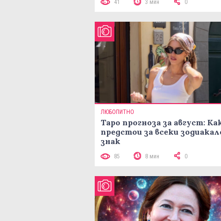
41
3 мин
0
ЛЮБОПИТНО
Таро прогноза за август: Ка
предстои за всеки зодиакал
знак
85
8 мин
0