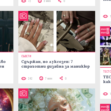
72
3 мин
0
СЪВЕТИ
кво
Сдържан, но луксозен: 7
ен
страхотни дизайна за маникюр
ТЕСТ
ТЕС
242
7 мин
0
как