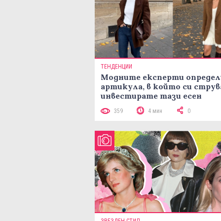
ТЕНДЕНЦИИ
Модните експерти определ
артикула, в който си струв
инвестирате тази есен
359
4 мин
0