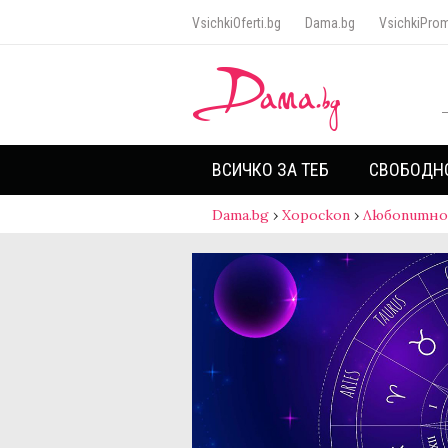
VsichkiOferti.bg
Dama.bg
VsichkiProm
ВСИЧКО ЗА ТЕБ
СВОБОДН
Dama.bg
›
Хороскоп
›
Любопитно