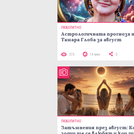
ЛЮБОПИТНО
Астрологичната прогноза 
Тамара Глоба за август
373
14 мин
0
ЛЮБОПИТНО
Затъмнения през август: К
зодии ще се влюбят и кои ги