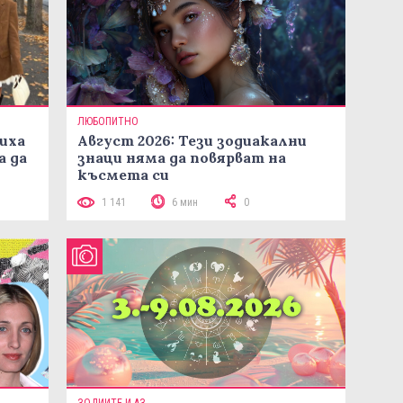
ЛЮБОПИТНО
иха
Август 2026: Тези зодиакални
а да
знаци няма да повярват на
късмета си
1 141
6 мин
0