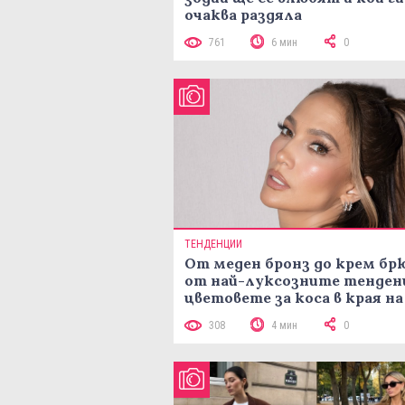
очаква раздяла
761
6 мин
0
ТЕНДЕНЦИИ
От меден бронз до крем брю
от най-луксозните тенден
цветовете за коса в края на
лятото
308
4 мин
0