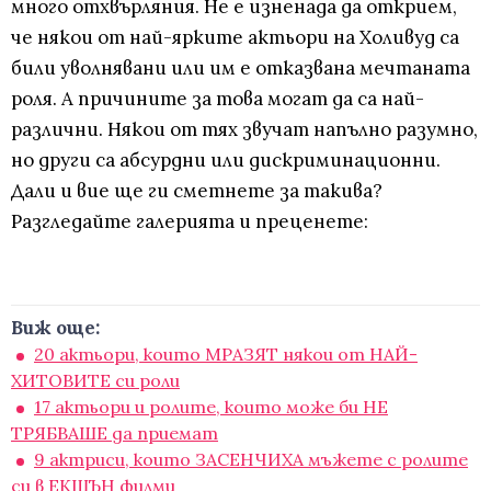
много отхвърляния. Не е изненада да открием,
че някои от най-ярките актьори на Холивуд са
били уволнявани или им е отказвана мечтаната
роля. А причините за това могат да са най-
различни. Някои от тях звучат напълно разумно,
но други са абсурдни или дискриминационни.
Дали и вие ще ги сметнете за такива?
Разгледайте галерията и преценете:
Виж още:
20 актьори, които MРАЗЯТ някои от НАЙ-
ХИТОВИТЕ си роли
17 актьори и ролите, които може би НЕ
ТРЯБВАШЕ да приемат
9 актриси, които ЗАСЕНЧИХА мъжете с ролите
си в ЕКШЪН филми