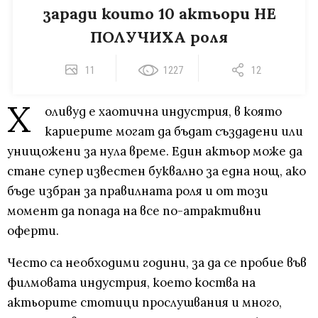
заради които 10 актьори НЕ
ПОЛУЧИХА роля
11
1227
12
Х
оливуд е хаотична индустрия, в която
кариерите могат да бъдат създадени или
унищожени за нула време. Един актьор може да
стане супер известен буквално за една нощ, ако
бъде избран за правилната роля и от този
момент да попада на все по-атрактивни
оферти.
Често са необходими години, за да се пробие във
филмовата индустрия, което коства на
актьорите стотици прослушвания и много,