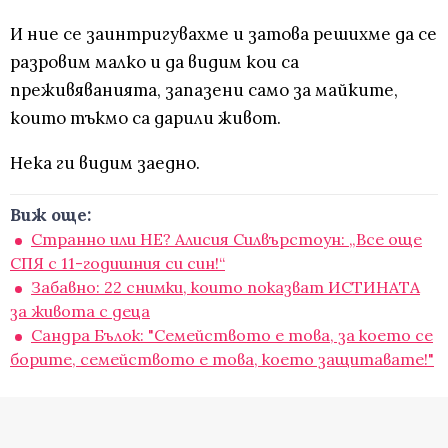
И ние се заинтригувахме и затова решихме да се
разровим малко и да видим кои са
преживяванията, запазени само за майките,
които тъкмо са дарили живот.
Нека ги видим заедно.
Виж още:
Странно или НЕ? Алисия Силвърстоун: „Все още
СПЯ с 11-годишния си син!“
Забавно: 22 снимки, които показват ИСТИНАТА
за живота с деца
Сандра Бълок: "Семейството е това, за което се
борите, семейството е това, което защитавате!"