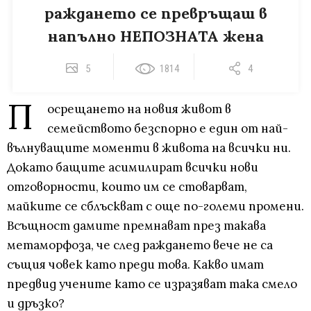
раждането се превръщаш в
напълно НЕПОЗНАТА жена
5
1814
4
П
осрещането на новия живот в
семейството безспорно е един от най-
вълнуващите моменти в живота на всички ни.
Докато бащите асимилират всички нови
отговорности, които им се стоварват,
майките се сблъскват с още по-големи промени.
Всъщност дамите премнават през такава
метаморфоза, че след раждането вече не са
същия човек като преди това. Какво имат
предвид учените като се изразяват така смело
и дръзко?