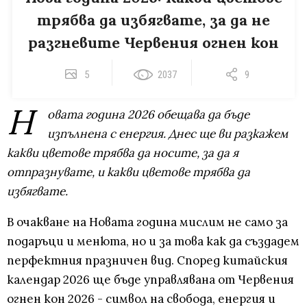
трябва да избягвате, за да не
разгневите Червения огнен кон
5
2037
9
Н
овата година 2026 обещава да бъде
изпълнена с енергия. Днес ще ви разкажем
какви цветове трябва да носите, за да я
отпразнувате, и какви цветове трябва да
избягвате.
В очакване на Новата година мислим не само за
подаръци и менюта, но и за това как да създадем
перфектния празничен вид. Според китайския
календар 2026 ще бъде управлявана от Червения
огнен кон 2026 - символ на свобода, енергия и