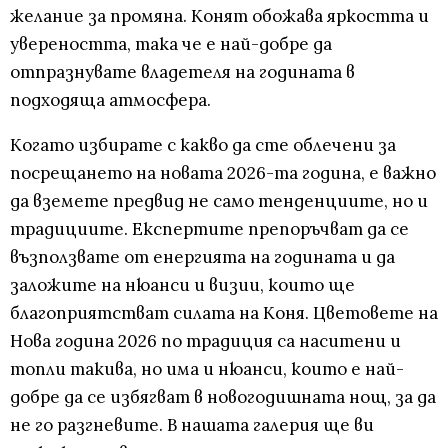
желание за промяна. Конят обожава яркостта и
увереността, така че е най-добре да
отпразнувате владетеля на годината в
подходяща атмосфера.
Когато избирате с какво да сте облечени за
посрещането на новата 2026-та година, е важно
да вземете предвид не само тенденциите, но и
традициите. Експертите препоръчват да се
възползвате от енергията на годината и да
заложите на нюанси и визии, които ще
благоприятстват силата на Коня. Цветовете на
Нова година 2026 по традиция са наситени и
топли такива, но има и нюанси, които е най-
добре да се избягват в новогодишната нощ, за да
не го разгневите. В нашата галерия ще ви