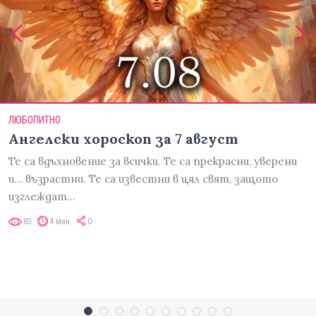
ЛЮБОПИТНО
Ангелски хороскоп за 7 август
Те са вдъхновение за всички. Те са прекрасни, уверени
и... възрастни. Те са известни в цял свят, защото
изглеждат…
83
4 мин
0