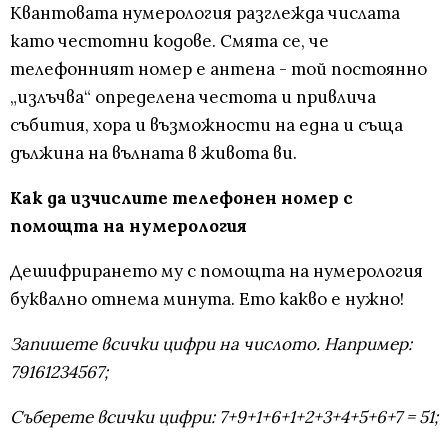
Квантовата нумерология разглежда числата
като честотни кодове. Смята се, че
телефонният номер е антена - той постоянно
„излъчва“ определена честота и привлича
събития, хора и възможности на една и съща
дължина на вълната в живота ви.
Как да изчислите телефонен номер с
помощта на нумерология
Дешифрирането му с помощта на нумерология
буквално отнема минута. Ето какво е нужно!
Запишете всички цифри на числото. Например:
79161234567;
Съберете всички цифри: 7+9+1+6+1+2+3+4+5+6+7 = 51;