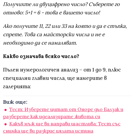
Получихте ли двуцифрено число? Съберете го
отново: 5+1 = 6 - това е вашето число!
Ако получите 11, 22 или 33 на която и да е стъпка,
спрете. Това са майсторски числа и не е
необходимо да се намаляват.
Какво означава всяко число?
Пълен нумерологичен анализ – от 1 до 9, плюс
специални главни числа, ще намерите в
галерията:
Виж още:
Тест: Изберете цитат от Оноре дьо Балзак и
разберете как идеализирате живота си
Какъв мъж ще ви направи щастлива: Тест със
снимка ще ви разкрие цялата истина