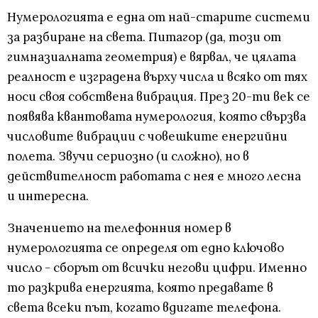
Нумерологията е една от най-старите системи
за разбиране на света. Питагор (да, този от
гимназиалната геометрия) е вярвал, че цялата
реалност е изградена върху числа и всяко от тях
носи своя собствена вибрация. През 20-ти век се
появява квантовата нумерология, която свързва
числовите вибрации с човешките енергийни
полета. Звучи сериозно (и сложно), но в
действителност работата с нея е много лесна
и интересна.
Значението на телефонния номер в
нумерологията се определя от едно ключово
число - сборът от всички негови цифри. Именно
то разкрива енергията, която предавате в
света всеки път, когато вдигате телефона.