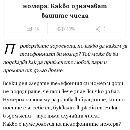
номера: Какво означават
вашите числа
16
1356
0
П
роверявате хороскопи, но какво да кажем за
телефонният ви номер? Той може би ви
подсказва как да привлечете любов, пари и
промяна от дълго време.
Всеки ден гледате телефонния си номер и дори
не подозирате, че той вече знае всичко за вас.
Нумерологията му разкрива вибрациите, които
носите със себе си, буквално в джоба си. Нека
бъдем ясни – тук няма случайни числа.
Какво е нумерология на телефонните номера?