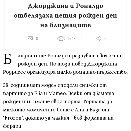
Джорджина и Роналдо
отбелязаха петия рожден ден
на близнаците
8
1648
6
Б
лизнаците Роналдо празнуват своя 5-ти
рожден ден. По този повод Джорджина
Родригес организира малко домашно тържество.
28-годишният модел сподели снимки от
партито за Ева и Матео. Всеки от двамата
рожденици имаше своя торта. Тортата за
малкото момиченце беше с Ана и Елза от
"Frozen", докато за малкия - във формата на
ферари.