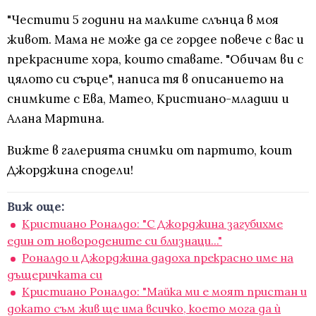
"Честити 5 години на малките слънца в моя
живот. Мама не може да се гордее повече с вас и
прекрасните хора, които ставате. "Обичам ви с
цялото си сърце", написа тя в описанието на
снимките с Ева, Матео, Кристиано-младши и
Алана Мартина.
Вижте в галерията снимки от партито, коит
Джорджина сподели!
Виж още:
Кристиано Роналдо: "С Джорджина загубихме
един от новородените си близнаци..."
Роналдо и Джорджина дадоха прекрасно име на
дъщеричката си
Кристиано Роналдо: "Майка ми е моят пристан и
докато съм жив ще има всичко, което мога да ѝ