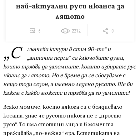
най-актуални руси нюанса за
лятото
6
2212
0
„С
лънчеви кичури в стил 90-те“ и
„антична перла“ са ключовите думи,
които трябва да запомните, когато избирате рус
нюанс за лятото. Но е време да се сбогуваме с
нещо този сезон, а именно ледено русото. Ще ви
кажем с какво можете и трябва да го замените!
Всяко момиче, което някога си е боядисвало
косата, знае че русото никога не е „просто
русо“. То има стотици лица и в момента
преживява „по-нежна“ ера. Естетиката на