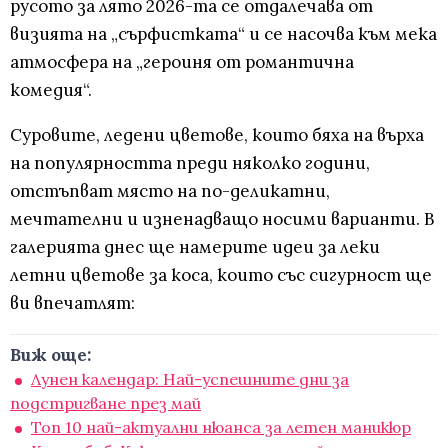
русото за лято 2026-та се отдалечава от
визията на „сърфистката“ и се насочва към мека
атмосфера на „героиня от романтична
комедия“.
Суровите, ледени цветове, които бяха на върха
на популярността преди няколко години,
отстъпват място на по-деликатни,
мечтателни и изненадващо носими варианти. В
галерията днес ще намерите идеи за леки
летни цветове за коса, които със сигурност ще
ви впечатлят:
Виж още:
Лунен календар: Най-успешните дни за
подстригване през май
Топ 10 най-актуални нюанса за летен маникюр