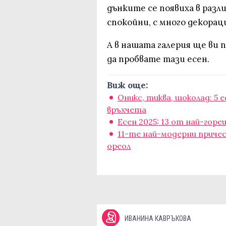
дънките се появиха в разл
спокойни, с много декора
А в нашата галерия ще ви 
да пробвате тази есен.
Виж още:
Оникс, тиква, шоколад: 5 
връхчета
Есен 2025: 13 от най-гор
11-те най-модерни причес
ореол
ИВАНИНА КАВРЪКОВА