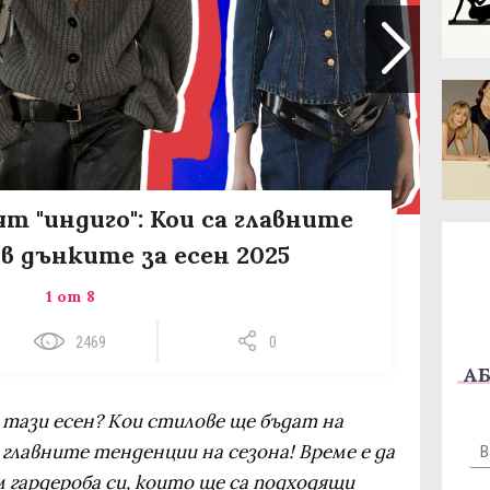
т "индиго": Кои са главните
в дънките за есен 2025
1 от 8
2469
0
АБ
 тази есен? Кои стилове ще бъдат на
главните тенденции на сезона! Време е да
 гардероба си, които ще са подходящи