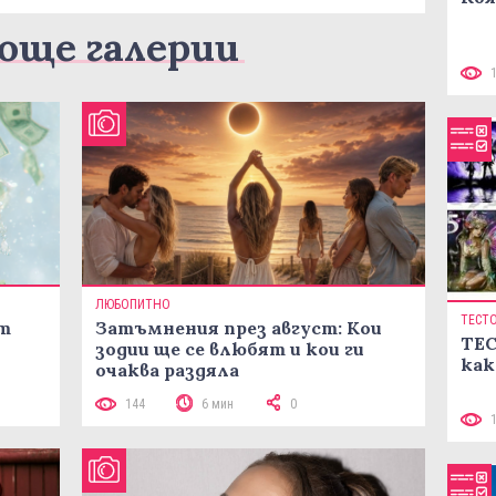
още галерии
ЛЮБОПИТНО
ТЕСТ
ст
Затъмнения през август: Кои
ТЕС
зодии ще се влюбят и кои ги
как
очаква раздяла
144
6 мин
0