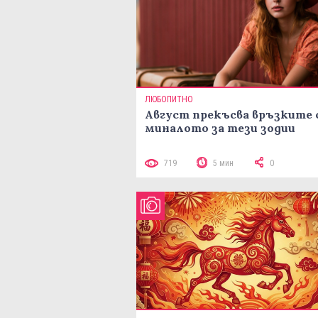
ЛЮБОПИТНО
Август прекъсва връзките 
миналото за тези зодии
719
5 мин
0