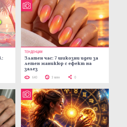
ТЕНДЕНЦИИ
.:
Златен час: 7 шикозни идеи за
летен маникюр с ефект на
залез
640
3 мин
0