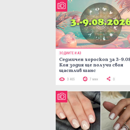
ЗОДИИТЕ И АЗ
Седмичен хороскоп за 3-9.08
Коя зодия ще получи своя
щастлив шанс
3 465
7 мин
0