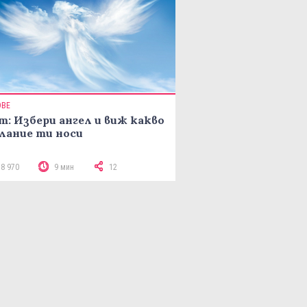
ОВЕ
т: Избери ангел и виж какво
лание ти носи
18 970
9 мин
12