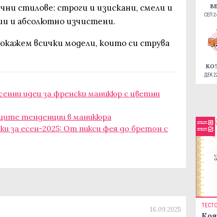
В
ични стилове: строги и изискани, смели и
СЕП 24
ции и абсолютно изчистени.
покажем всички модели, които си струва
КО
ДЕК 22
есенни идеи за френски маникюр с цветни
ещите тенденции в маникюра
ки за есен-2025: От пикси фея до бретон с
ТЕСТ
16.09.2025
Коя