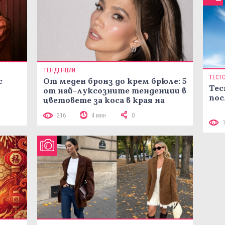
ТЕНДЕНЦИИ
ТЕСТ
с
От меден бронз до крем брюле: 5
Тес
от най-луксозните тенденции в
пос
цветовете за коса в края на
лятото
216
4 мин
0