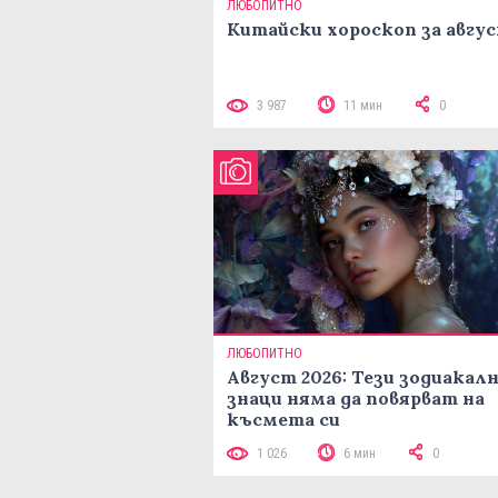
ЛЮБОПИТНО
Китайски хороскоп за авгу
3 987
11 мин
0
ЛЮБОПИТНО
Август 2026: Тези зодиакал
знаци няма да повярват на
късмета си
1 026
6 мин
0