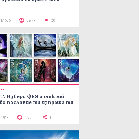
117 556
0 мин
20
ОВЕ
Т: Избери ФЕЯ и открий
во послание ти изпраща тя
16 913
6 мин
1