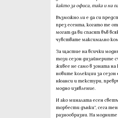
както за офиса, така и на п
Възможно ли е да си предс
през есента, когато те о
могат да ви спасят във вся
чувствате максимално ко
За щастие на всички модн
този сезон дизайнерите с
живее не само в зоната на 
новите колекции за сезон 
нюанси и текстури, превръ
модно изявление.
И ако миналата есен свет
торбести дънки“, сега те
разнообразни. На модните