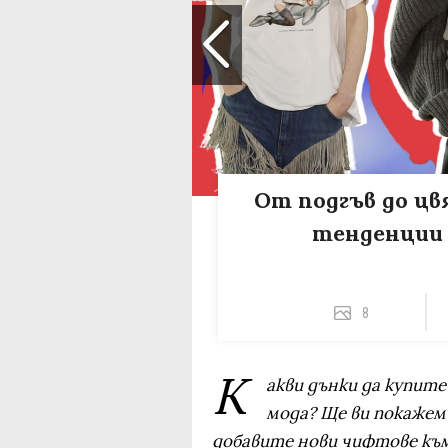
От подгъв до цвя
тенденции 
8
К
акви дънки да купите
мода? Ще ви покажем 
добавите нови чифтове към