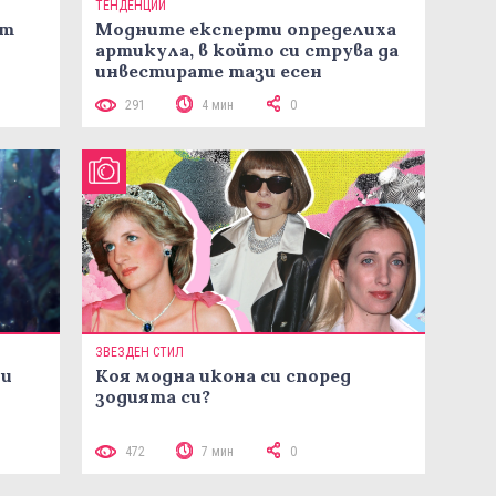
ТЕНДЕНЦИИ
ст
Модните експерти определиха
артикула, в който си струва да
инвестирате тази есен
291
4 мин
0
ЗВЕЗДЕН СТИЛ
ни
Коя модна икона си според
зодията си?
472
7 мин
0