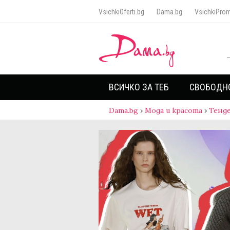
VsichkiOferti.bg
Dama.bg
VsichkiProm
ВСИЧКО ЗА ТЕБ
СВОБОДН
Dama.bg
›
Мода и красота
›
Тенд