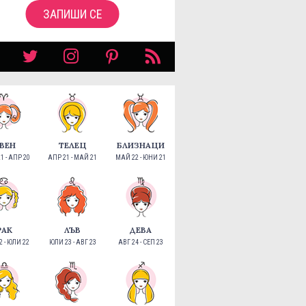
ЗАПИШИ СЕ
ВЕН
ТЕЛЕЦ
БЛИЗНАЦИ
1 - АПР 20
АПР 21 - МАЙ 21
МАЙ 22 - ЮНИ 21
РАК
ЛЪВ
ДЕВА
 - ЮЛИ 22
ЮЛИ 23 - АВГ 23
АВГ 24 - СЕП 23