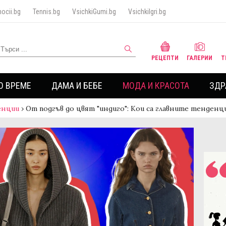
ocii.bg
Tennis.bg
VsichkiGumi.bg
VsichkiIgri.bg
РЕЦЕПТИ
ГАЛЕРИИ
Т
О ВРЕМЕ
ДАМА И БЕБЕ
МОДА И КРАСОТА
ЗДР
енции
›
От подгъв до цвят "индиго": Кои са главните тенденц