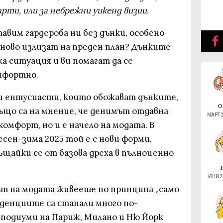
арти, или за небрежни уикенд визии.
тавим гардероба ни без дънки, особено
тново излизат на преден план? Дънките
ка ситуация и ви помагат да се
мфортно.
и ентусиасти, които обожават дънките,
О
ъщо са на мнение, че денимът отдавна
МАРТ 2
комфорт, но и е начело на модата. В
есен-зима 2025 той е с нови форми,
щайки се от базова дреха в пълноценно
ЮНИ 22
ът на модата живееше по принципа „само
нденциите са станали много по-
 подиуми на Париж, Милано и Ню Йорк