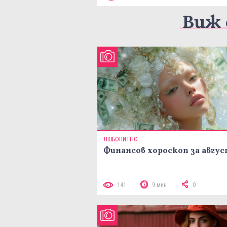
Виж 
ЛЮБОПИТНО
Финансов хороскоп за авгу
141
9 мин
0