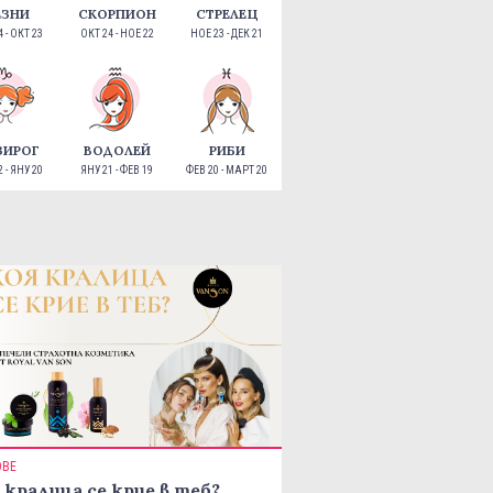
ЕЗНИ
СКОРПИОН
СТРЕЛЕЦ
 - ОКТ 23
ОКТ 24 - НОЕ 22
НОЕ 23 - ДЕК 21
ЗИРОГ
ВОДОЛЕЙ
РИБИ
 - ЯНУ 20
ЯНУ 21 - ФЕВ 19
ФЕВ 20 - МАРТ 20
ОВЕ
 кралица се крие в теб?