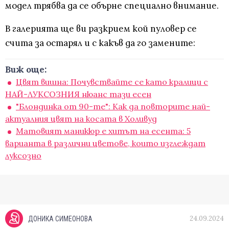
модел трябва да се обърне специално внимание.
В галерията ще ви разкрием кой пуловер се
счита за остарял и с какъв да го замените:
Виж още:
Цвят вишна: Почувствайте се като кралици с
НАЙ-ЛУКСОЗНИЯ нюанс тази есен
"Блондинка от 90-те": Как да повторите най-
актуалния цвят на косата в Холивуд
Матовият маникюр е хитът на есента: 5
варианта в различни цветове, които изглеждат
луксозно
24.09.2024
ДОНИКА СИМЕОНОВА