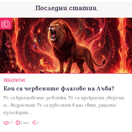
Последни статии
ЛЮБОПИТНО
Кои са червените флагове на Лъва?
Те са вдъхновение за всички. Те са прекрасни, уверени
и... възрастни. Те са известни в цял свят, защото
изглеждат…
71
3 мин
0