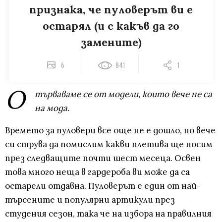
признака, че пуловерът ви е
остарял (и с какъв да го
замените)
6
841
1
О
търваваме се от модели, които вече не са
на мода.
Времето за пуловери все още не е дошло, но вече
си струва да помислим какви плетива ще носим
през следващите почти шест месеца. Освен
това много неща в гардероба ви може да са
остарели отдавна. Пуловерът е един от най-
търсените и популярни артикули през
студения сезон, така че на избора на правилния