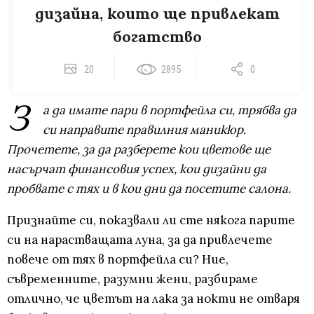
дизайна, които ще привлекат
богатство
20
2895
0
З
а да имате пари в портфейла си, трябва да
си направите правилния маникюр.
Прочетете, за да разберете кои цветове ще
насърчат финансовия успех, кои дизайни да
пробвате с тях и в кои дни да посетите салона.
Признайте си, показвали ли сте някога парите
си на нарастващата луна, за да привлечете
повече от тях в портфейла си? Ние,
съвременните, разумни жени, разбираме
отлично, че цветът на лака за нокти не отваря