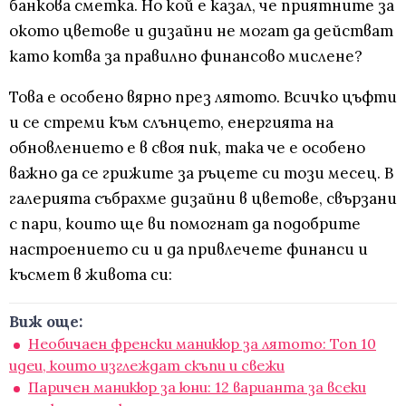
банкова сметка. Но кой е казал, че приятните за
окото цветове и дизайни не могат да действат
като котва за правилно финансово мислене?
Това е особено вярно през лятото. Всичко цъфти
и се стреми към слънцето, енергията на
обновлението е в своя пик, така че е особено
важно да се грижите за ръцете си този месец. В
галерията събрахме дизайни в цветове, свързани
с пари, които ще ви помогнат да подобрите
настроението си и да привлечете финанси и
късмет в живота си:
Виж още:
Необичаен френски маникюр за лятото: Топ 10
идеи, които изглеждат скъпи и свежи
Паричен маникюр за юни: 12 варианта за всеки