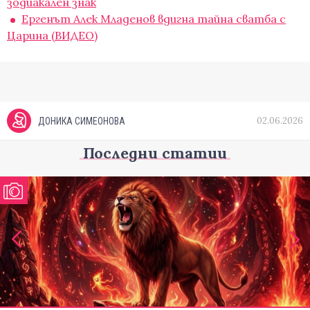
зодиакален знак
Ергенът Алек Младенов вдигна тайна сватба с
Царина (ВИДЕО)
02.06.2026
ДОНИКА СИМЕОНОВА
Последни статии