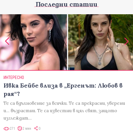
Последни статии
ИНТЕРЕСНО
Ивка Бейбе влиза в „Ергенът: Любов в
рая“?
Те са вдъхновение за всички. Те са прекрасни, уверени
и... възрастни. Те са известни в цял свят, защото
изглеждат…
271
2 мин
0