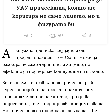
УАУ прическата, която ще
коригира не само лицето, но и
фигурата ви
7
986
5
А
ктуална прическа, създадена от
професионалиста Том Смит, може да
рамкира не само чертите на лицето, но и
ефектно да подчертае контурите на тялото.
Вече знаем, че правилната прическа прави
чудеса и подобно на професионалния грим
коригира чертите на лицето, прикрива
недостатъците и подчертава предимствата.
Но прическата да преобрази фигурата... Ще