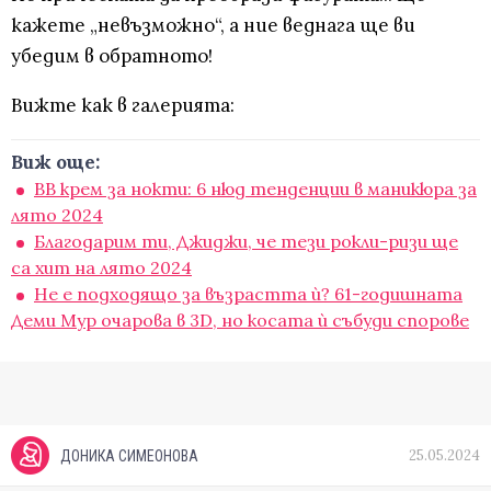
кажете „невъзможно“, а ние веднага ще ви
убедим в обратното!
Вижте как в галерията:
Виж още:
BB крем за нокти: 6 нюд тенденции в маникюра за
лято 2024
Благодарим ти, Джиджи, че тези рокли-ризи ще
са хит на лято 2024
Не е подходящо за възрастта ѝ? 61-годишната
Деми Мур очарова в 3D, но косата ѝ събуди спорове
25.05.2024
ДОНИКА СИМЕОНОВА