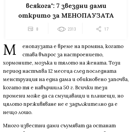
всякога": 7 звездни дами
открито за МЕНОПАУЗАТА
8
2313
17
М
енопаузата е време на промяна, когато
става въпрос за настроението,
хормоните, мозъка и тялото на жената. Този
период настъпва 12 месеца след последната
менструация на една дама и обикновено започва,
когато тя е навършила 50 г. Всички тези
промени може да са смущаващи и плашещи, но
цялото преживяване не е задължително да е
нещо лошо.
Много известни дами съумяват да останат