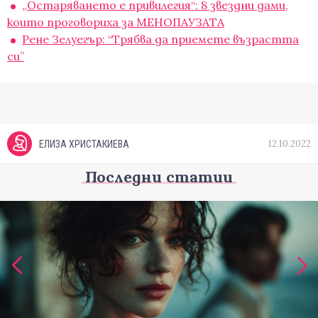
„Остаряването е привилегия“: 8 звездни дами,
които проговориха за МЕНОПАУЗАТА
Рене Зелуегър: “Трябва да приемете възрастта
си”
12.10.2022
ЕЛИЗА ХРИСТАКИЕВА
Последни статии