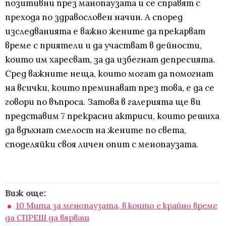
позитивни през манопаузата и се справят с
прехода по здравословен начин. А според
изследванията е важно жените да прекарват
време с приятели и да участват в дейности,
които им харесват, за да избегнат депресията.
Сред важните неща, които могат да помогнат
на всички, които преминават през това, е да се
говори по въпроса. Затова в галерията ще ви
представим 7 прекрасни актриси, които решиха
да вдъхнат смелост на жените по света,
споделяйки своя личен опит с менопаузата.
Виж още:
10 Мита за менопаузата, в които е крайно време
да СПРЕШ да вярваш