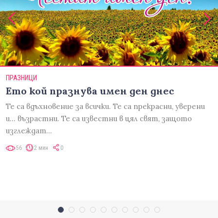
ПРАЗНИЦИ
Ето кой празнува имен ден днес
Те са вдъхновение за всички. Те са прекрасни, уверени
и... възрастни. Те са известни в цял свят, защото
изглеждат…
56
2 мин
0