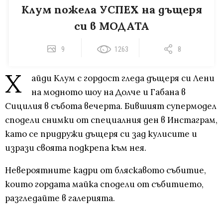
Клум пожела УСПЕХ на дъщеря
си в МОДАТА
9
1263
8
Х
айди Клум с гордост гледа дъщеря си Лени
на модното шоу на Долче и Габана в
Сицилия в събота вечерта. Бившият супермодел
сподели снимки от специалния ден в Инстаграм,
като се придружи дъщеря си зад кулисите и
изрази своята подкрепа към нея.
Невероятните кадри от бляскавото събитие,
които гордата майка сподели от събитието,
разгледайте в галерията.