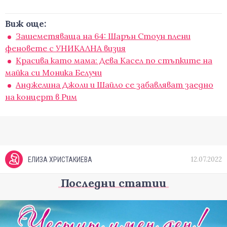
Виж още:
Зашеметяваща на 64: Шарън Стоун плени
феновете с УНИКАЛНА визия
Красива като мама: Дева Касел по стъпките на
майка си Моника Белучи
Анджелина Джоли и Шайло се забавляват заедно
на концерт в Рим
12.07.2022
ЕЛИЗА ХРИСТАКИЕВА
Последни статии