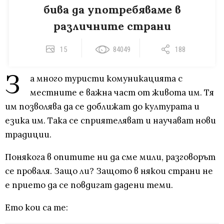
бива да употребяваме в
различните страни
15
84049
188
З
а много туристи комуникацията с
местните е важна част от живота им. Тя
им позволява да се доближат до културата и
езика им. Така се сприятеляват и научават нови
традиции.
Понякога в опитите ни да сме мили, разговорът
се проваля. Защо ли? Защото в някои страни не
е прието да се повдигат дадени теми.
Ето кои са те: