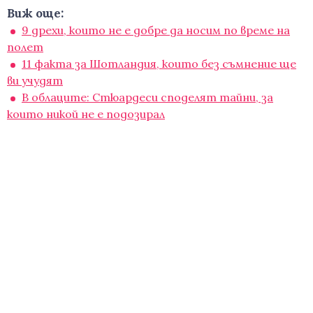
Виж още:
9 дрехи, които не е добре да носим по време на
полет
11 факта за Шотландия, които без съмнение ще
ви учудят
В облаците: Стюардеси споделят тайни, за
които никой не е подозирал