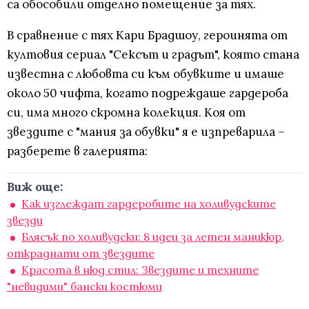
са обособили отделно помещение за тях.
В сравнение с тях Кари Брадшоу, героинята от
култовия сериал "Сексът и градът", която стана
известна с любовта си към обувките и имаше
около 50 чифта, когато подреждаше гардероба
си, има много скромна колекция. Коя от
звездите с "мания за обувки" я е изпреварила –
разберете в галерията:
Виж още:
Как изглеждат гардеробите на холивудските
звезди
Блясък по холивудски: 8 идеи за летен маникюр,
откраднати от звездите
Красота в нюд стил: Звездите и техните
"невидими" бански костюми