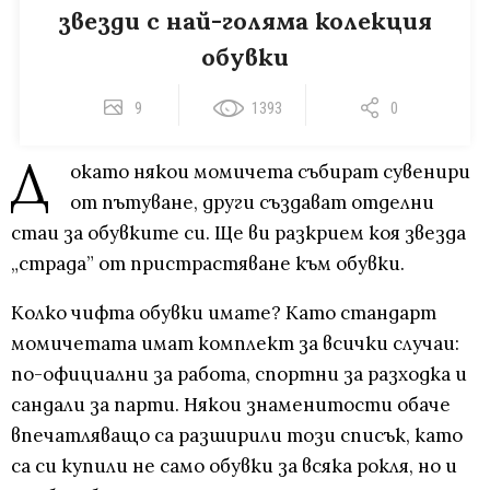
звезди с най-голяма колекция
обувки
9
1393
0
Д
окато някои момичета събират сувенири
от пътуване, други създават отделни
стаи за обувките си. Ще ви разкрием коя звезда
„страда” от пристрастяване към обувки.
Колко чифта обувки имате? Като стандарт
момичетата имат комплект за всички случаи:
по-официални за работа, спортни за разходка и
сандали за парти. Някои знаменитости обаче
впечатляващо са разширили този списък, като
са си купили не само обувки за всяка рокля, но и