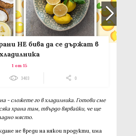
храни НЕ бива да се държат в
хладилника
1 от 15
3403
0
на - сложете го в хладилника. Готови сме
яка храна там, твърдо вярвайки, че ще
ладно място.
дане не вреди на някои продукти, има