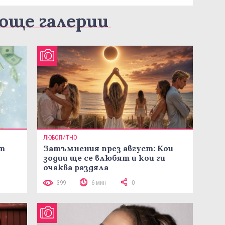
още галерии
ЛЮБОПИТНО
ст
Затъмнения през август: Кои
зодии ще се влюбят и кои ги
очаква раздяла
399
6 мин
0