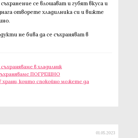
 съхранение се влошават и губят вкуса и
днага отворете хладилника си и вижте
шно.
дукти не бива да се съхраняват в
а съхраняваме в хладилник
о съхраняваме ПОГРЕШНО
7 храни, които спокойно можете да
01.05.2023