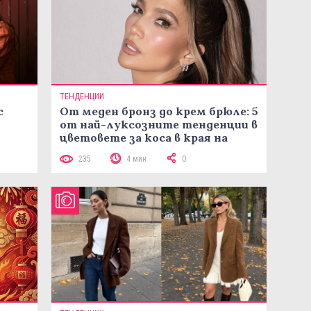
ТЕНДЕНЦИИ
с
От меден бронз до крем брюле: 5
от най-луксозните тенденции в
цветовете за коса в края на
лятото
235
4 мин
0