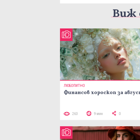
Виж 
ЛЮБОПИТНО
Финансов хороскоп за авгу
263
9 мин
0