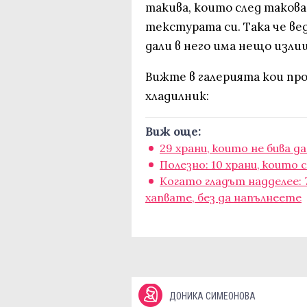
такива, които след такова
текстурата си. Така че ве
дали в него има нещо изли
Вижте в галерията кои про
хладилник:
Виж още:
29 храни, които не бива д
Полезно: 10 храни, коит
Когато гладът надделее: 
хапвате, без да напълнеете
ДОНИКА СИМЕОНОВА