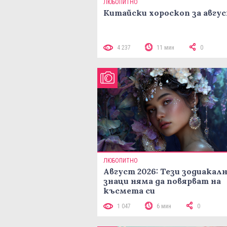
ЛЮБОПИТНО
Китайски хороскоп за авгу
4 237
11 мин
0
ЛЮБОПИТНО
Август 2026: Тези зодиакал
знаци няма да повярват на
късмета си
1 047
6 мин
0