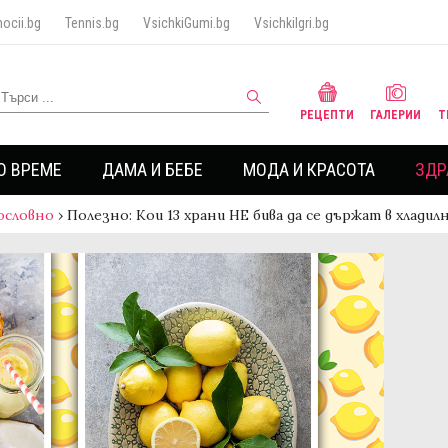
ocii.bg
Tennis.bg
VsichkiGumi.bg
VsichkiIgri.bg
РЕЦЕПТИ
ГАЛЕРИИ
Т
О ВРЕМЕ
ДАМА И БЕБЕ
МОДА И КРАСОТА
ЗДР
ословно
›
Полезно: Кои 13 храни НЕ бива да се държат в хладил