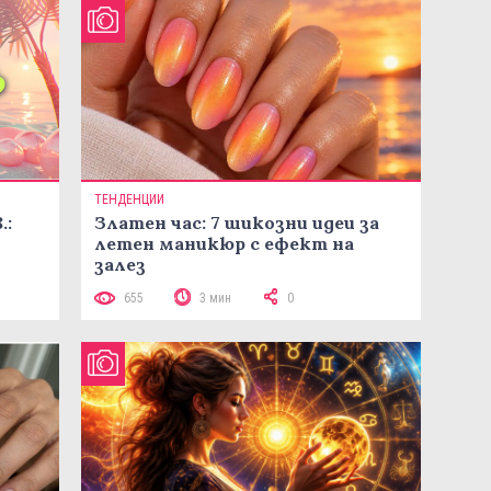
ТЕНДЕНЦИИ
.:
Златен час: 7 шикозни идеи за
летен маникюр с ефект на
залез
655
3 мин
0