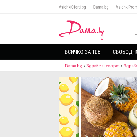
VsichkiOferti.bg
Dama.bg
VsichkiProm
ВСИЧКО ЗА ТЕБ
СВОБОДН
Dama.bg
›
Здраве и спорт
›
Здрав