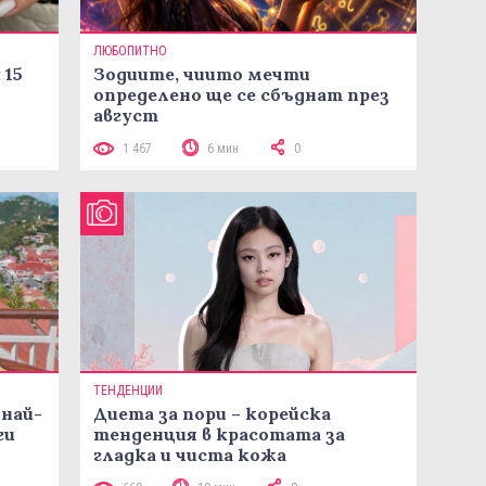
ЛЮБОПИТНО
 15
Зодиите, чиито мечти
определено ще се сбъднат през
август
1 467
6 мин
0
ТЕНДЕНЦИИ
 най-
Диета за пори – корейска
ги
тенденция в красотата за
гладка и чиста кожа