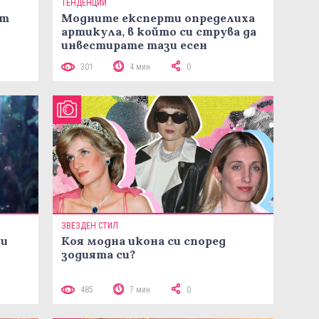
ТЕНДЕНЦИИ
ст
Модните експерти определиха
артикула, в който си струва да
инвестирате тази есен
301
4 мин
0
ЗВЕЗДЕН СТИЛ
ни
Коя модна икона си според
зодията си?
485
7 мин
0