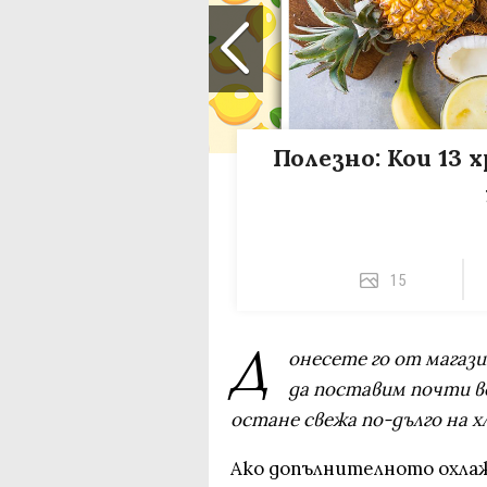
Полезно: Кои 13 
15
Д
онесете го от магази
да поставим почти вс
остане свежа по-дълго на х
Ако допълнителното охлаж