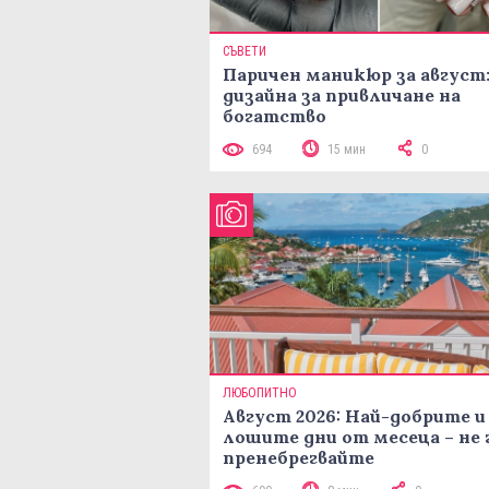
СЪВЕТИ
Паричен маникюр за август:
дизайна за привличане на
богатство
694
15 мин
0
ЛЮБОПИТНО
Август 2026: Най-добрите и
лошите дни от месеца – не 
пренебрегвайте