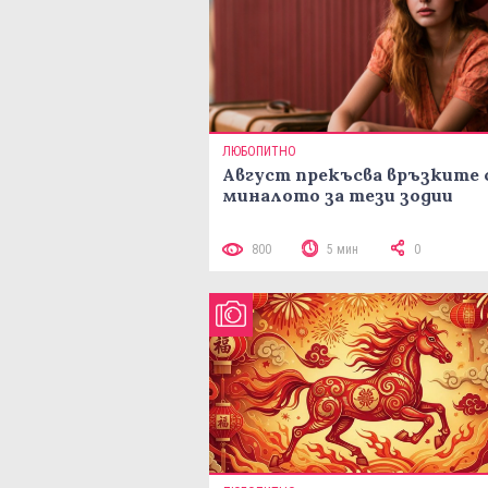
ЛЮБОПИТНО
Август прекъсва връзките 
миналото за тези зодии
800
5 мин
0