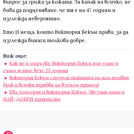
въпрос за грижа за кожата. За капак на всичко, не
бива да подценяваме, че тя е на 47 години и
изглежда невероятно.
Ето 11 неща, които Виктория Бекъм прави, за да
изглежда винаги толкова добре.
Виж още:
Как не ѝ омръзва: Виктория Бекъм яде едно и
също ястие вече 25 години
Виктория Бекъм сподели тайната на щастливия
брак и всички трябва да вземем пример!
Ева Лонгория и Виктория Бекъм: Звездни дами и
НАЙ-ДОБРИ приятелки