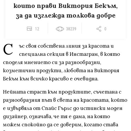
които прави Виктория Бекъм,
за да изглежда толкова добре
12
38239
0
С
ъс своя собствена линия за красота и
специална секция в Инстаграм, в която
споделя мнението си за разнообразни,
козметични продукти, любовта на Виктория
Бекъм към всичко красиво е очевидна.
Нейната страст към продуктите, съчетана с
разнообразния път в света на красотата, който
е извървяла от Спайс Гърлс до истински моден
дизайнер, означава, че тя е дама, на която
можем спокойно да се доверим, когато става