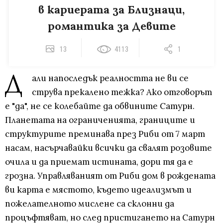
в кариерата за Близнаци,
романтика за Девите
13
4113
1
Д
али напоследък реалността не ви се
струва прекалено тежка? Ако отговорът
е "да", не се колебайте да обвините Сатурн.
Планетата на ограниченията, границите и
структурите преминава през Риби от 7 март
насам, насърчавайки всички да свалят розовите
очила и да приемат истината, дори тя да е
грозна. Управляваният от Риби дом в рождената
ви карта е мястото, където идеализмът и
пожелателното мислене са склонни да
процъфтяват, но след пристигането на Сатурн