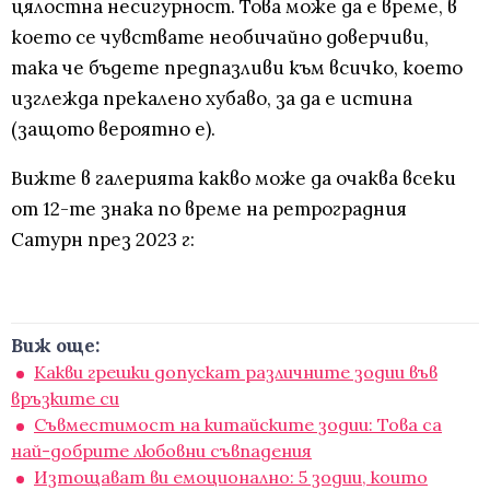
цялостна несигурност. Това може да е време, в
което се чувствате необичайно доверчиви,
така че бъдете предпазливи към всичко, което
изглежда прекалено хубаво, за да е истина
(защото вероятно е).
Вижте в галерията какво може да очаква всеки
от 12-те знака по време на ретроградния
Сатурн през 2023 г:
Виж още:
Какви грешки допускат различните зодии във
връзките си
Съвместимост на китайските зодии: Това са
най-добрите любовни съвпадения
Изтощават ви емоционално: 5 зодии, които