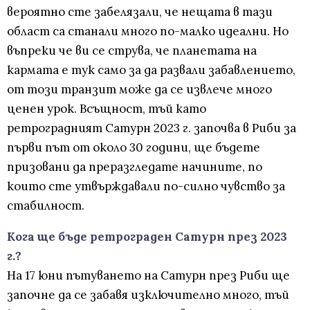
вероятно сте забелязали, че нещата в тази
област са станали много по-малко идеални. Но
въпреки че ви се струва, че планетата на
кармата е тук само за да развали забавлението,
от този транзит може да се извлече много
ценен урок. Всъщност, тъй като
ретроградният Сатурн 2023 г. започва в Риби за
първи път от около 30 години, ще бъдете
призовани да преразгледате начините, по
които сте утвърждавали по-силно чувство за
стабилност.
Кога ще бъде ретрограден Сатурн през 2023
г.?
На 17 юни пътуването на Сатурн през Риби ще
започне да се забавя изключително много, тъй