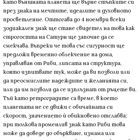
като външната планета ще върне стъпките си
през знака на мечтите, идеалите и духовното
просветление. Оттогава до 4 ноември всеки
зодиакален знак ще стане свидетел на това как
строгостта на Сатурн ще започне да се
смекчава. Въпреки че това със сигурност ще
предложи временно облекчение на дома,
управляван от Риби, липсата на структура,
която изпитвате тук, може да ви позволи или
да преосмислите надеждите и желанията си,
или да им позволи да се изплъзнат от ръцете ви.
Тъй като ретроградите са време, в което
планетата не се движи с обичайната си
скорост, значението ѝ обикновено отслабва;
при толкова променлив знак като Риби това
може да доведе до объркване, измама или