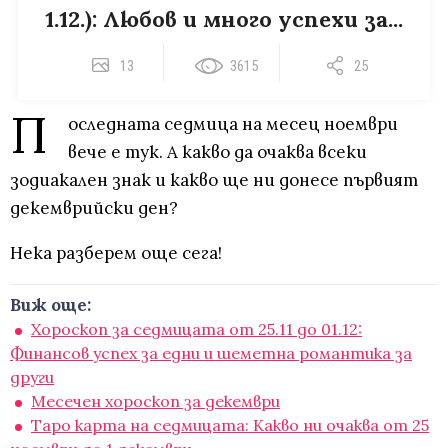
1.12.): Любов и много успехи за...
13
3615
25
П
оследната седмица на месец ноември
вече е тук. А какво да очаква всеки
зодиакален знак и какво ще ни донесе първият
декемврийски ден?
Нека разберем още сега!
Виж още:
Хороскоп за седмицата от 25.11 до 01.12:
Финансов успех за едни и шеметна романтика за
други
Месечен хороскоп за декември
Таро карта на седмицата: Какво ни очаква от 25