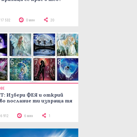
117 532
0 мин
20
ОВЕ
Т: Избери ФЕЯ и открий
во послание ти изпраща тя
16 912
6 мин
1