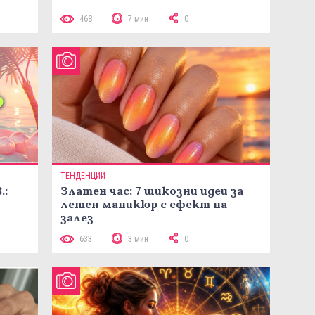
468
7 мин
0
ТЕНДЕНЦИИ
.:
Златен час: 7 шикозни идеи за
летен маникюр с ефект на
залез
633
3 мин
0