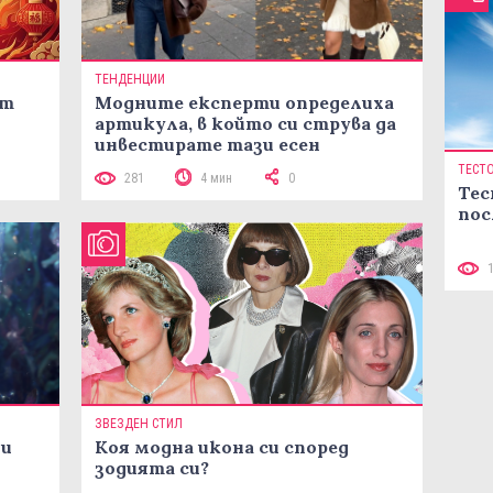
ТЕНДЕНЦИИ
ст
Модните експерти определиха
артикула, в който си струва да
инвестирате тази есен
ТЕСТ
281
4 мин
0
Тес
пос
ЗВЕЗДЕН СТИЛ
ни
Коя модна икона си според
зодията си?