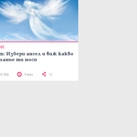
ОВЕ
т: Избери ангел и виж какво
лание ти носи
18 968
9 мин
12