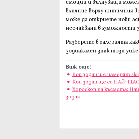
емоции и вълнуващи моме
влияние върху интимния в
може да откриете нови а
неочаквани възможности з
Разберете в галерията как
зодиакален знак този уике
Виж още:
Кои зодии ще намерят лю
Кои зодии ще са НАЙ-ЩА
Хороскоп на късмета: Най
зодия