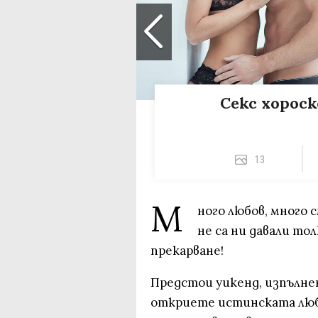
Секс хороск
13
М
ного любов, много 
не са ни давали то
прекарване!
Предстои уикенд, изпълне
откриете истинската любо