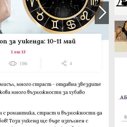
оп за уикенда: 10-11 май
1 от 13
1596
4
смисъл, много страст - отдавна звездите
лкова много възможности за хубаво
АБ
н с романтика, страст и възможности да
в! Този уикенд ще бъде изпълнен с