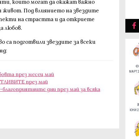
нти, които могат да окажат важно
и живот. Под влиянието на звездите
спекти на страстта и да откриете
а любов.
во са подготвили звездите за всеки
нд:
О
МАРТ 2
бовта през месец май
СТЛИВИТЕ през май
-благоприятните дни през май за всяка
ЮНИ 22