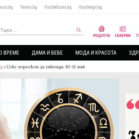
ocii.bg
Tennis.bg
VsichkiGumi.bg
VsichkiIgri.bg
РЕЦЕПТИ
ГАЛЕРИИ
Т
О ВРЕМЕ
ДАМА И БЕБЕ
МОДА И КРАСОТА
ЗДР
аз
›
Секс хороскоп за уикенда: 10-11 май