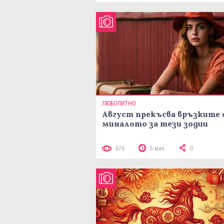
ЛЮБОПИТНО
Август прекъсва връзките 
миналото за тези зодии
676
5 мин
0