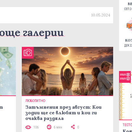
В
СЕП 24
10.05.2024
още галерии
КО
ДЕК 22
ЛЮБОПИТНО
ст
Затъмнения през август: Кои
зодии ще се влюбят и кои ги
очаква раздяла
ТЕСТ
106
6 мин
0
Коя