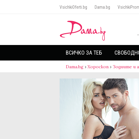
VsichkiOferti.bg
Dama.bg
VsichkiProm
ВСИЧКО ЗА ТЕБ
СВОБОДН
Dama.bg
›
Хороскоп
›
Зодиите и 