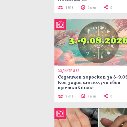
1 018
6 мин
0
ЗОДИИТЕ И АЗ
Седмичен хороскоп за 3-9.08
Коя зодия ще получи своя
щастлив шанс
3 441
7 мин
0