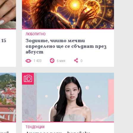
ЛЮБОПИТНО
 15
Зодиите, чиито мечти
определено ще се сбъднат през
август
1 433
6 мин
0
ТЕНДЕНЦИИ