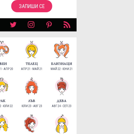
ЗАПИШИ СЕ
ВЕН
ТЕЛЕЦ
БЛИЗНАЦИ
1 - АПР 20
АПР 21 - МАЙ 21
МАЙ 22 - ЮНИ 21
РАК
ЛЪВ
ДЕВА
 - ЮЛИ 22
ЮЛИ 23 - АВГ 23
АВГ 24 - СЕП 23