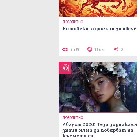
ЛЮБОПИТНО
Китайски хороскоп за авгу
3 848
11 мин
0
ЛЮБОПИТНО
Август 2026: Тези зодиакал
знаци няма да повярват на
късмета си