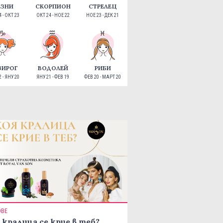
ЕЗНИ
СКОРПИОН
СТРЕЛЕЦ
 - ОКТ 23
ОКТ 24 - НОЕ 22
НОЕ 23 - ДЕК 21
ЗИРОГ
ВОДОЛЕЙ
РИБИ
 - ЯНУ 20
ЯНУ 21 - ФЕВ 19
ФЕВ 20 - МАРТ 20
ОВЕ
 кралица се крие в теб?