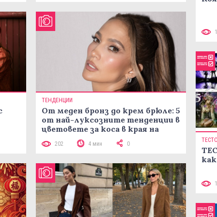
ТЕНДЕНЦИИ
с
От меден бронз до крем брюле: 5
от най-луксозните тенденции в
цветовете за коса в края на
лятото
ТЕСТ
202
4 мин
0
ТЕС
как