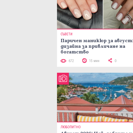
СЪВЕТИ
Паричен маникюр за август:
дизайна за привличане на
богатство
672
15 мин
0
ЛЮБОПИТНО