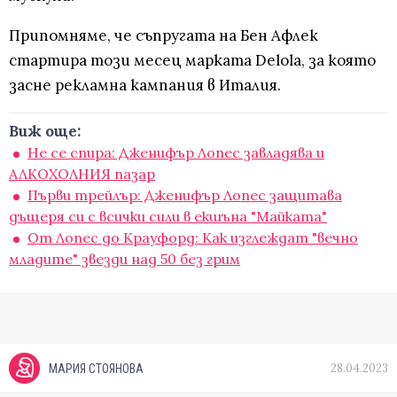
Припомняме, че съпругата на Бен Афлек
стартира този месец марката Delola, за която
засне рекламна кампания в Италия.
Виж още:
Не се спира: Дженифър Лопес завладява и
АЛКОХОЛНИЯ пазар
Първи трейлър: Дженифър Лопес защитава
дъщеря си с всички сили в екшъна "Майката"
От Лопес до Крауфорд: Как изглеждат "вечно
младите" звезди над 50 без грим
28.04.2023
МАРИЯ СТОЯНОВА