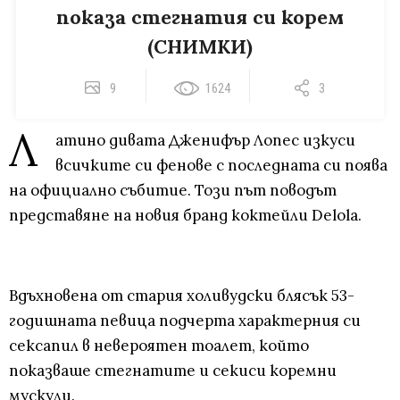
показа стегнатия си корем
(СНИМКИ)
9
1624
3
Л
атино дивата Дженифър Лопес изкуси
всичките си фенове с последната си поява
на официално събитие. Този път поводът
представяне на новия бранд коктейли Delola.
Вдъхновена от стария холивудски блясък 53-
годишната певица подчерта характерния си
сексапил в невероятен тоалет, който
показваше стегнатите и секиси коремни
мускули.