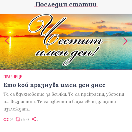
Последни статии
ПРАЗНИЦИ
Ето кой празнува имен ден днес
Те са вдъхновение за всички. Те са прекрасни, уверени
и... възрастни. Те са известни в цял свят, защото
изглеждат…
67
2 мин
0