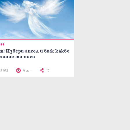
ОВЕ
т: Избери ангел и виж какво
лание ти носи
18 983
9 мин
12