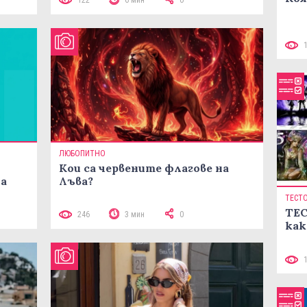
122
6 мин
0
ЛЮБОПИТНО
Кои са червените флагове на
ма
Лъва?
ТЕСТ
ТЕС
246
3 мин
0
как