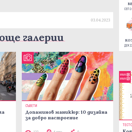
В
СЕП 24
03.04.2023
още галерии
КО
ДЕК 22
СЪВЕТИ
ма
Допаминов маникюр: 10 дизайна
за добро настроение
ТЕСТ
Коя