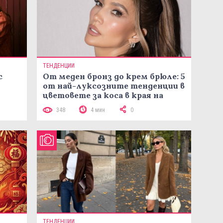
ТЕНДЕНЦИИ
с
От меден бронз до крем брюле: 5
от най-луксозните тенденции в
цветовете за коса в края на
лятото
348
4 мин
0
ТЕНДЕНЦИИ