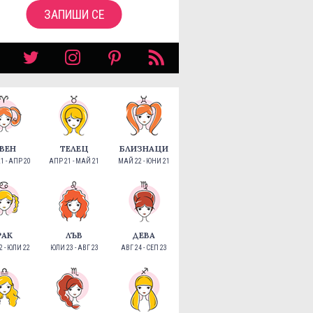
ЗАПИШИ СЕ
ВЕН
ТЕЛЕЦ
БЛИЗНАЦИ
1 - АПР 20
АПР 21 - МАЙ 21
МАЙ 22 - ЮНИ 21
РАК
ЛЪВ
ДЕВА
 - ЮЛИ 22
ЮЛИ 23 - АВГ 23
АВГ 24 - СЕП 23