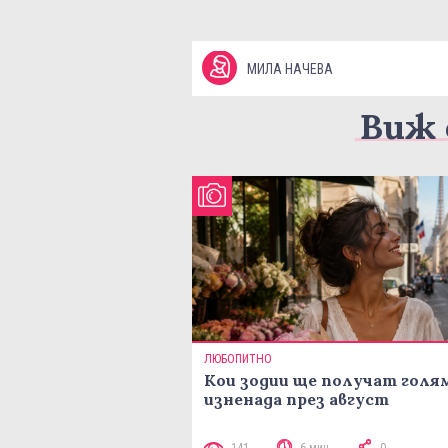
МИЛА НАЧЕВА
Виж 
ЛЮБОПИТНО
Кои зодии ще получат голя
изненада през август