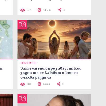
572
14 мин
0
ЛЮБОПИТНО
ст
Затъмнения през август: Кои
зодии ще се влюбят и кои ги
очаква раздяла
901
6 мин
0