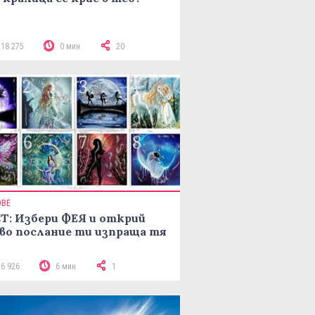
118 275
0 мин
20
ОВЕ
Т: Избери ФЕЯ и открий
во послание ти изпраща тя
16 926
6 мин
1