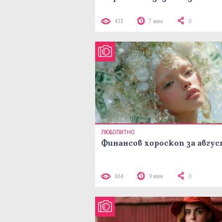
413
7 мин
0
ЛЮБОПИТНО
Финансов хороскоп за авгу
664
9 мин
0