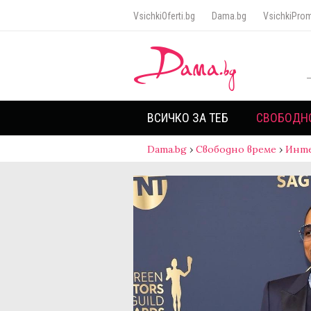
VsichkiOferti.bg
Dama.bg
VsichkiProm
ВСИЧКО ЗА ТЕБ
СВОБОДН
Dama.bg
›
Свободно време
›
Инт