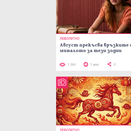
ЛЮБОПИТНО
Август прекъсва връзките 
миналото за тези зодии
1 064
5 мин
0
ЛЮБОПИТНО