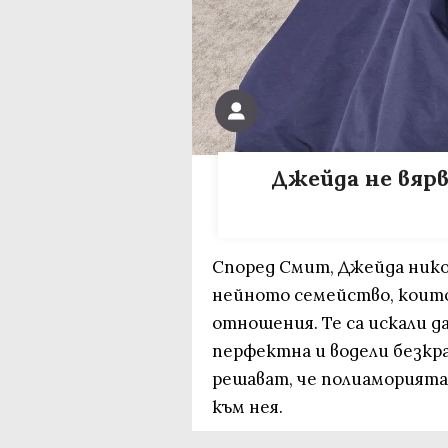
Джейда не вярв
Според Смит, Джейда никог
нейното семейство, които
отношения. Те са искали 
перфектна и водели безкра
решават, че полиаморията
към нея.