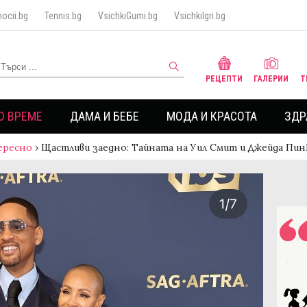
ocii.bg
Tennis.bg
VsichkiGumi.bg
VsichkiIgri.bg
РЕЦЕПТИ
ГАЛЕРИИ
Т
О ВРЕМЕ
ДАМА И БЕБЕ
МОДА И КРАСОТА
ЗДР
ересно
›
Щастливи заедно: Тайната на Уил Смит и Джейда Пи