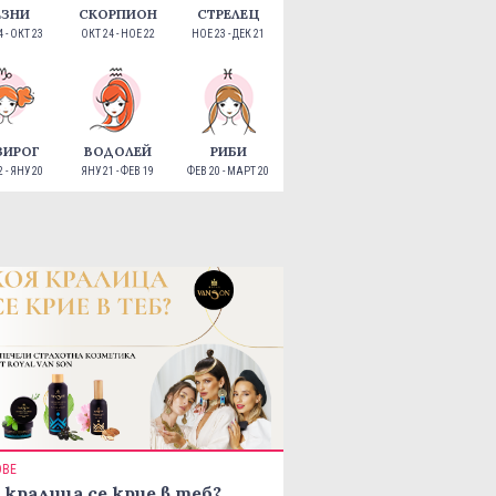
ЕЗНИ
СКОРПИОН
СТРЕЛЕЦ
 - ОКТ 23
ОКТ 24 - НОЕ 22
НОЕ 23 - ДЕК 21
ЗИРОГ
ВОДОЛЕЙ
РИБИ
 - ЯНУ 20
ЯНУ 21 - ФЕВ 19
ФЕВ 20 - МАРТ 20
ОВЕ
 кралица се крие в теб?