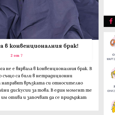
а в конвенционалния брак!
О
2 от 7
МАРТ 2
а не е вярвала в конвенционалния брак. В
 също са били в нетрадиционни
да направят връзката си относително
йни дискусии за това. В един момент те
ЮНИ 22
 им отива и започват да се придържат