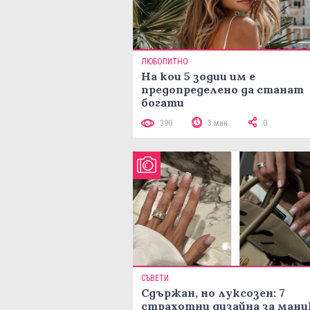
ЛЮБОПИТНО
На кои 5 зодии им е
предопределено да станат
богати
390
3 мин
0
СЪВЕТИ
Сдържан, но луксозен: 7
страхотни дизайна за ман