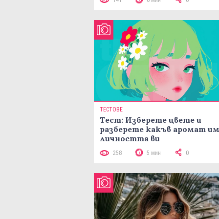
141
6 мин
0
ТЕСТОВЕ
Тест: Изберете цвете и
разберете какъв аромат и
личността ви
258
5 мин
0