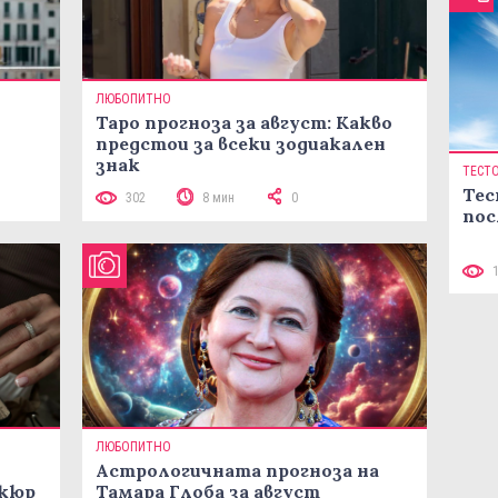
ЛЮБОПИТНО
Таро прогноза за август: Какво
предстои за всеки зодиакален
знак
ТЕСТ
Тес
302
8 мин
0
пос
ЛЮБОПИТНО
Астрологичната прогноза на
икюр
Тамара Глоба за август