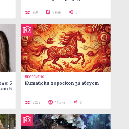
960
5 мин
0
ЛЮБОПИТНО
ле: 5
Китайски хороскоп за август
ции в
5 259
11 мин
0