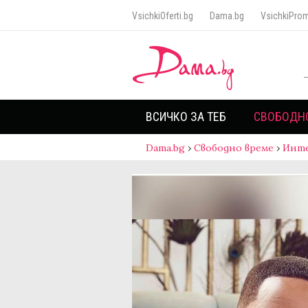
VsichkiOferti.bg
Dama.bg
VsichkiProm
ВСИЧКО ЗА ТЕБ
СВОБОДН
Dama.bg
›
Свободно време
›
Инт