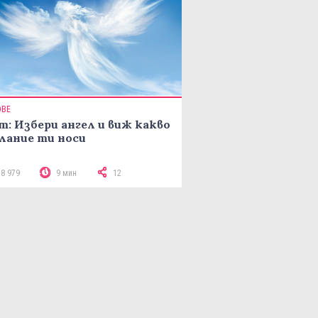
ОВЕ
т: Избери ангел и виж какво
лание ти носи
18 979
9 мин
12