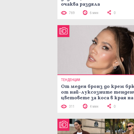
очаква раздяла
769
6 мин
0
ТЕНДЕНЦИИ
От меден бронз до крем брю
от най-луксозните тенден
цветовете за коса в края на
лятото
311
4 мин
0