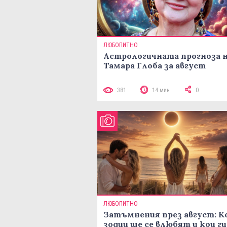
ЛЮБОПИТНО
Астрологичната прогноза 
Тамара Глоба за август
381
14 мин
0
ЛЮБОПИТНО
Затъмнения през август: К
зодии ще се влюбят и кои ги