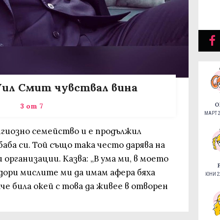
Уил Смит чувствал вина
О
3 от 7
МАРТ 2
лигиозно семейство и е продължил
баба си. Той също така често дарява на
организации. Казва: „В ума ми, в моето
дори мислите ми да имам афера бяха
ЮНИ 22
че била окей с това да живее в отворен