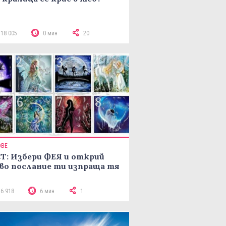
118 005
0 мин
20
ОВЕ
Т: Избери ФЕЯ и открий
во послание ти изпраща тя
16 918
6 мин
1