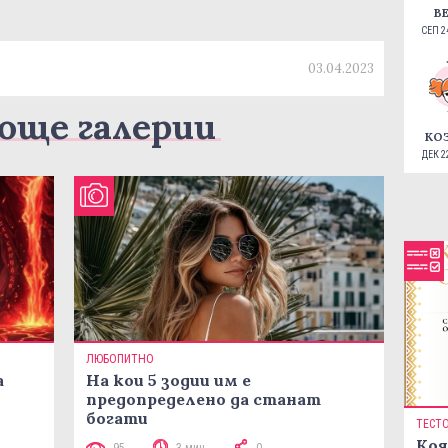
В
СЕП 24
03.04.2023
още галерии
КО
ДЕК 22
ЛЮБОПИТНО
а
На кои 5 зодии им е
предопределено да станат
богати
ТЕСТ
Коя