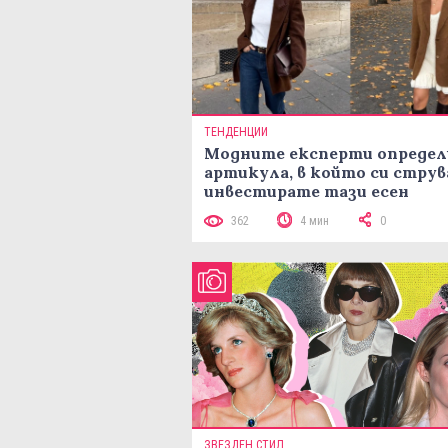
ТЕНДЕНЦИИ
Модните експерти определ
артикула, в който си струв
инвестирате тази есен
362
4 мин
0
ЗВЕЗДЕН СТИЛ