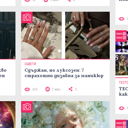
95
3 мин
0
СЪВЕТИ
кво
Сдържан, но луксозен: 7
ен
страхотни дизайна за маникюр
ТЕСТ
ТЕС
254
7 мин
0
как