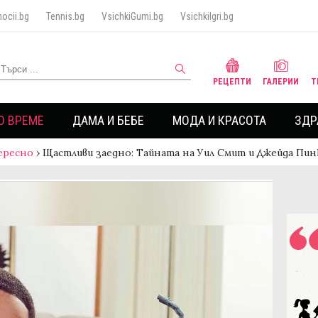
ocii.bg
Tennis.bg
VsichkiGumi.bg
VsichkiIgri.bg
РЕЦЕПТИ
ГАЛЕРИИ
Т
О ВРЕМЕ
ДАМА И БЕБЕ
МОДА И КРАСОТА
ЗДР
ересно
›
Щастливи заедно: Тайната на Уил Смит и Джейда Пи