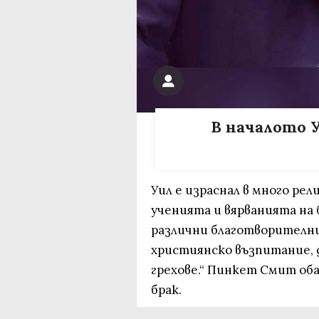
В началото 
Уил е израснал в много ре
ученията и вярванията на 
различни благотворителни 
християнско възпитание, 
грехове.“ Пинкет Смит оба
брак.