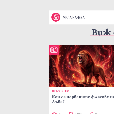
МИЛА НАЧЕВА
Виж 
ЛЮБОПИТНО
Кои са червените флагове н
Лъва?