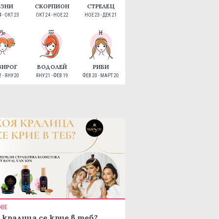
ЕЗНИ
СКОРПИОН
СТРЕЛЕЦ
 - ОКТ 23
ОКТ 24 - НОЕ 22
НОЕ 23 - ДЕК 21
ЗИРОГ
ВОДОЛЕЙ
РИБИ
 - ЯНУ 20
ЯНУ 21 - ФЕВ 19
ФЕВ 20 - МАРТ 20
ОВЕ
 кралица се крие в теб?