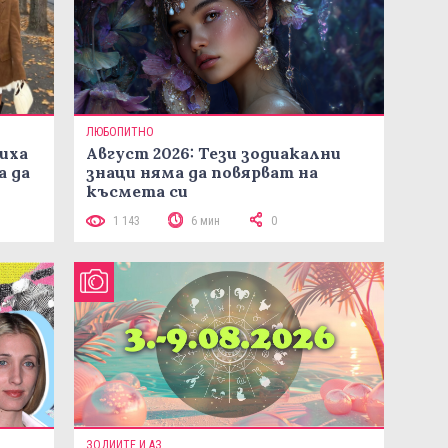
ЛЮБОПИТНО
иха
Август 2026: Тези зодиакални
а да
знаци няма да повярват на
късмета си
1 143
6 мин
0
ЗОДИИТЕ И АЗ