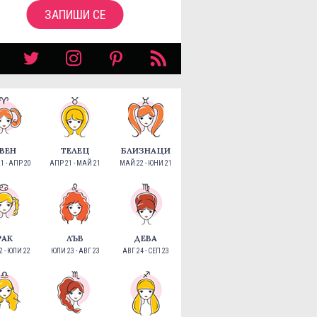
ЗАПИШИ СЕ
ВЕН
ТЕЛЕЦ
БЛИЗНАЦИ
1 - АПР 20
АПР 21 - МАЙ 21
МАЙ 22 - ЮНИ 21
РАК
ЛЪВ
ДЕВА
 - ЮЛИ 22
ЮЛИ 23 - АВГ 23
АВГ 24 - СЕП 23