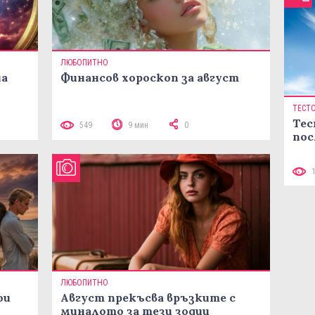
ЛЮБОПИТНО
на
Финансов хороскоп за август
ТЕСТ
Тес
549
9 мин
0
пос
ЛЮБОПИТНО
ои
Август прекъсва връзките с
миналото за тези зодии