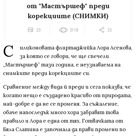
от "Мастършеф" преди
корекциите (СНИМКИ)
23
5118
25
С
иликоновата флиртаджийка Лора Асенова,
за която се говори, че ще спечели
„Мастършеф” тази година, е неузнаваема на
снимките преди корекциите си.
Сравнение между вида й преди и сега показва, че
когато нещо е създадено красиво от природата,
най-добре е да не се променя. За съжаление,
обаче напоследък много хора забравят това
правило и Лора е една от тях. Готвачката от
Бяла Слатина е започнала да прави промени по