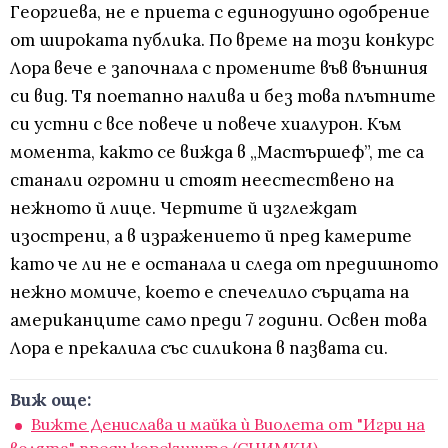
Георгиева, не е приета с единодушно одобрение
от широката публика. По време на този конкурс
Лора вече е започнала с промените във външния
си вид. Тя поетапно налива и без това плътните
си устни с все повече и повече хиалурон. Към
момента, както се вижда в „Мастършеф”, те са
станали огромни и стоят неестествено на
нежното й лице. Чертите й изглеждат
изострени, а в изражението й пред камерите
като че ли не е останала и следа от предишното
нежно момиче, което е спечелило сърцата на
американците само преди 7 години. Освен това
Лора е прекалила със силикона в пазвата си.
Виж още:
Вижте Денислава и майка ѝ Виолета от "Игри на