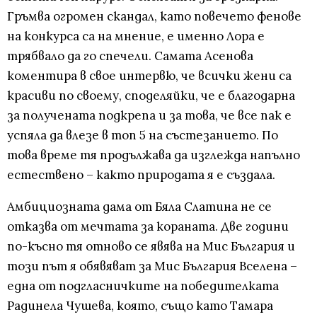
Гръмва огромен скандал, като повечето фенове
на конкурса са на мнение, е именно Лора е
трябвало да го спечели. Самата Асенова
коментира в свое интервю, че всички жени са
красиви по своему, споделяйки, че е благодарна
за получената подкрепа и за това, че все пак е
успяла да влезе в топ 5 на състезанието. По
това време тя продължава да изглежда напълно
естествено – както природата я е създала.
Амбициозната дама от Бяла Слатина не се
отказва от мечтата за кораната. Две години
по-късно тя отново се явява на Мис България и
този път я обявяват за Мис България Вселена –
една от подгласничките на победителката
Радинела Чушева, която, също като Тамара