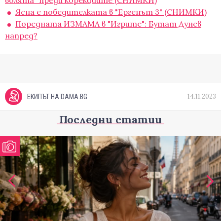
волята" преди корекциите (СНИМКИ)
Ясна е победителката в "Ергенът 3" (СНИМКИ)
Поредната ИЗМАМА в "Игрите": Бутат Дунев
напред?
14.11.2023
ЕКИПЪТ НА DAMA.BG
Последни статии