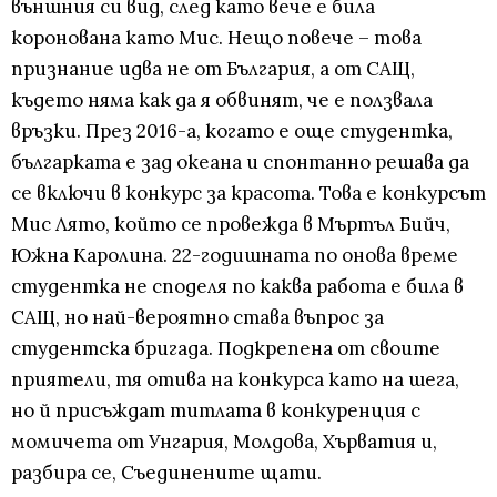
външния си вид, след като вече е била
коронована като Мис. Нещо повече – това
признание идва не от България, а от САЩ,
където няма как да я обвинят, че е ползвала
връзки. През 2016-а, когато е още студентка,
българката е зад океана и спонтанно решава да
се включи в конкурс за красота. Това е конкурсът
Мис Лято, който се провежда в Мъртъл Бийч,
Южна Каролина. 22-годишната по онова време
студентка не споделя по каква работа е била в
САЩ, но най-вероятно става въпрос за
студентска бригада. Подкрепена от своите
приятели, тя отива на конкурса като на шега,
но й присъждат титлата в конкуренция с
момичета от Унгария, Молдова, Хърватия и,
разбира се, Съединените щати.