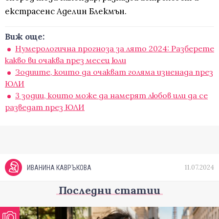
екстрасенс Аделин Блекмън.
Виж още:
Нумерологична прогноза за лято 2024: Разберете
какво ви очаква през месец юли
Зодиите, които да очакват голяма изненада през
ЮЛИ
3 зодии, които може да намерят любов или да се
разведат през ЮЛИ
11.07.2024
ИВАНИНА КАВРЪКОВА
Последни статии