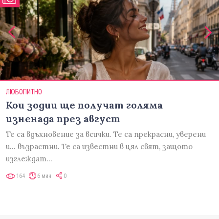
ЛЮБОПИТНО
Кои зодии ще получат голяма
изненада през август
Те са вдъхновение за всички. Те са прекрасни, уверени
и... възрастни. Те са известни в цял свят, защото
изглеждат…
164
6 мин
0