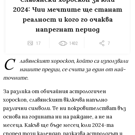
2024: Чии мечтите ще станат
реалност и кого го очаква
напрегнат период
17
1402
7
С
лавянският хороскоп, който са използвали
нашите предци, се счита за един от най-
точните.
За разлика от обичайния астрологичен
хороскоп, славянският включва напълно
различни символи. Те ни покровителстват въз
основа на годината ни на раждане, а не на
месеца. Какъв ще бъде месец юли 2024-та
според този календар, разказва астрологът и