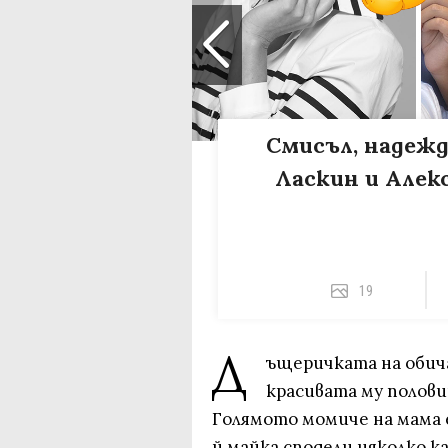
Смисъл, надежд
Ласкин и Алек
19
Д
ъщеричката на обича
красивата му полови
Голямото момиче на мама е
й майка сподели няколко к