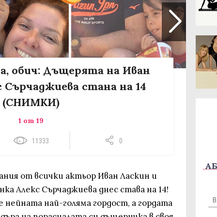
а, обич: Дъщерята на Иван
с Сърчаджиева стана на 14
(СНИМКИ)
1 от 19
11333
0
АБ
ния от всички актьор Иван Ласкин и
нка Алекс Сърчаджиева днес става на 14!
 нейната най-голяма гордост, а гордата
адъра на порасналата си дъщеричка в своя