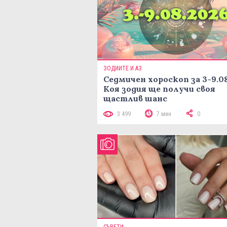
ЗОДИИТЕ И АЗ
Седмичен хороскоп за 3-9.08
Коя зодия ще получи своя
щастлив шанс
3 499
7 мин
0