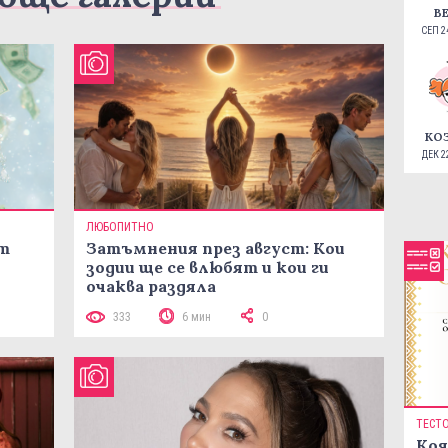
В
СЕП 24
КО
ДЕК 22
ЛЮБОПИТНО
ст
Затъмнения през август: Кои
зодии ще се влюбят и кои ги
очаква раздяла
333
6 мин
0
ТЕСТ
Коя