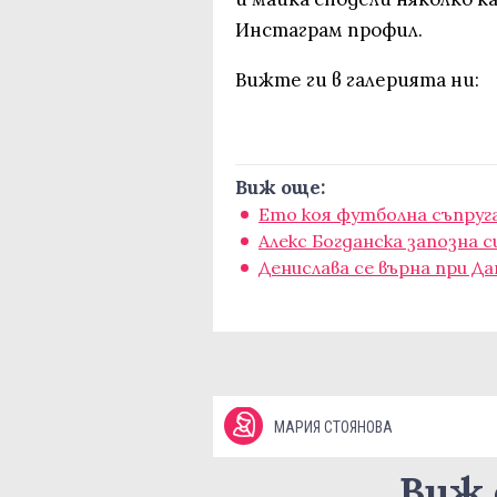
Инстаграм профил.
Вижте ги в галерията ни:
Виж още:
Ето коя футболна съпруга
Алекс Богданска запозна
Денислава се върна при Да
МАРИЯ СТОЯНОВА
Виж 