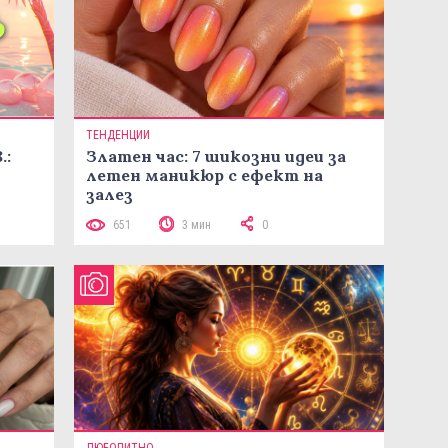
ТЕНДЕНЦИИ
.:
Златен час: 7 шикозни идеи за
летен маникюр с ефект на
залез
651
3 мин
0