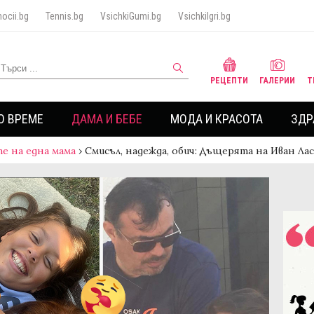
ocii.bg
Tennis.bg
VsichkiGumi.bg
VsichkiIgri.bg
РЕЦЕПТИ
ГАЛЕРИИ
Т
О ВРЕМЕ
ДАМА И БЕБЕ
МОДА И КРАСОТА
ЗДР
е на една мама
›
Смисъл, надежда, обич: Дъщерята на Иван Ла