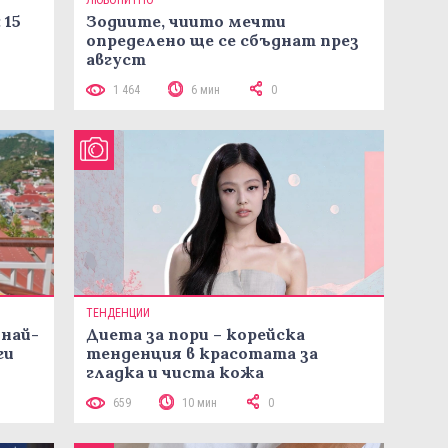
ЛЮБОПИТНО
 15
Зодиите, чиито мечти
определено ще се сбъднат през
август
1 464
6 мин
0
ТЕНДЕНЦИИ
 най-
Диета за пори – корейска
ги
тенденция в красотата за
гладка и чиста кожа
659
10 мин
0