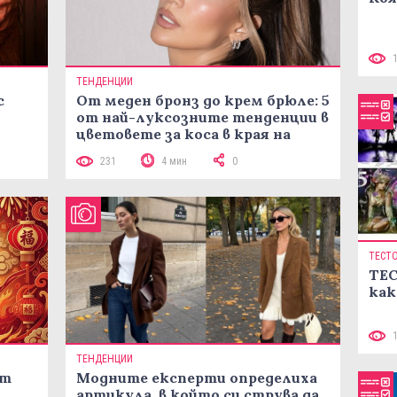
ТЕНДЕНЦИИ
с
От меден бронз до крем брюле: 5
от най-луксозните тенденции в
цветовете за коса в края на
лятото
231
4 мин
0
ТЕСТ
ТЕС
как
ТЕНДЕНЦИИ
ст
Модните експерти определиха
артикула, в който си струва да