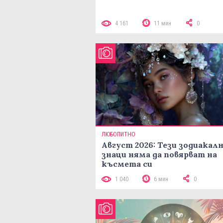
4 161
11 мин
0
ЛЮБОПИТНО
Август 2026: Тези зодиакал
знаци няма да повярват на
късмета си
1 040
6 мин
0