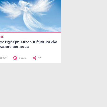
ОВЕ
т: Избери ангел и виж какво
лание ти носи
18 972
9 мин
12