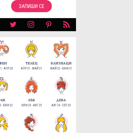
ЗАПИШИ СЕ
ВЕН
ТЕЛЕЦ
БЛИЗНАЦИ
1 - АПР 20
АПР 21 - МАЙ 21
МАЙ 22 - ЮНИ 21
РАК
ЛЪВ
ДЕВА
 - ЮЛИ 22
ЮЛИ 23 - АВГ 23
АВГ 24 - СЕП 23