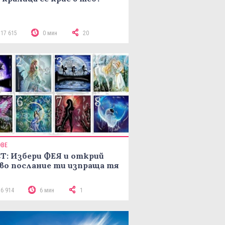
117 615
0 мин
20
ОВЕ
Т: Избери ФЕЯ и открий
во послание ти изпраща тя
16 914
6 мин
1