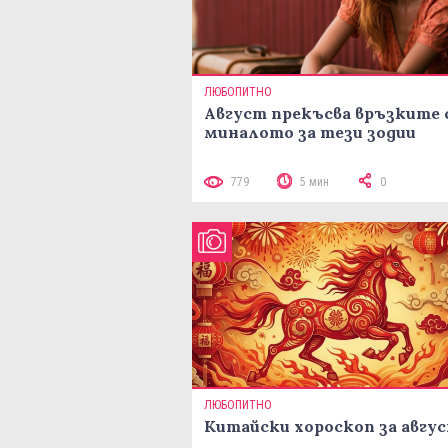
ЛЮБОПИТНО
Август прекъсва връзките 
миналото за тези зодии
779
5 мин
0
ЛЮБОПИТНО
Китайски хороскоп за авгу