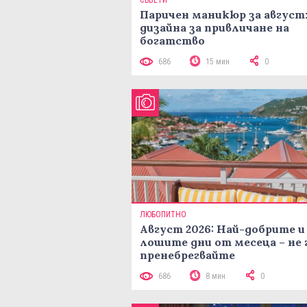
СЪВЕТИ
Паричен маникюр за август:
дизайна за привличане на
богатство
686
15 мин
0
ЛЮБОПИТНО
Август 2026: Най-добрите и
лошите дни от месеца – не 
пренебрегвайте
686
8 мин
0