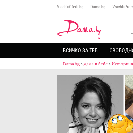
VsichkiOferti.bg
Dama.bg
VsichkiProm
ВСИЧКО ЗА ТЕБ
СВОБОДН
Dama.bg
›
Дама и бебе
›
Историит