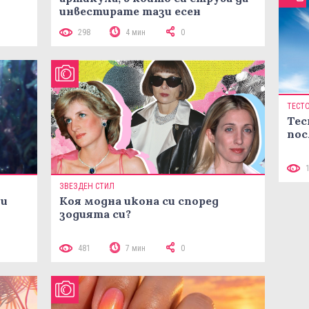
инвестирате тази есен
298
4 мин
0
ТЕСТ
Тес
пос
ЗВЕЗДЕН СТИЛ
ни
Коя модна икона си според
зодията си?
481
7 мин
0