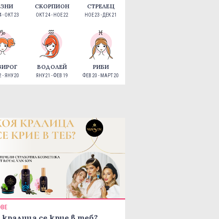
ЕЗНИ
СКОРПИОН
СТРЕЛЕЦ
 - ОКТ 23
ОКТ 24 - НОЕ 22
НОЕ 23 - ДЕК 21
ЗИРОГ
ВОДОЛЕЙ
РИБИ
 - ЯНУ 20
ЯНУ 21 - ФЕВ 19
ФЕВ 20 - МАРТ 20
ОВЕ
 кралица се крие в теб?