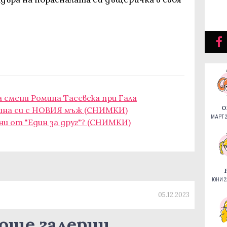
 смени Ромина Тасевска при Гала
О
 сина си с НОВИЯ мъж (СНИМКИ)
МАРТ 2
ни от "Един за друг"? (СНИМКИ)
ЮНИ 22
05.12.2023
още галерии