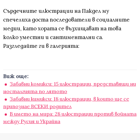
Сърдечните илюстрации на Пакдел му
спечелиха доста последователи в социалните
медии, като хората се възхищават на това
колко уместни и сантиментални са.
Разгледайте ги в галерията:
Виж още:
Забавни комикси: 15 илюстрации, представящи ни
носталгията по лятото
Забавни кимикси: 18 илюстрации, в които ще се
припознае ВСЕКИ родител
В името на мира: 28 илюстрации против войната
между Русия и Украйна