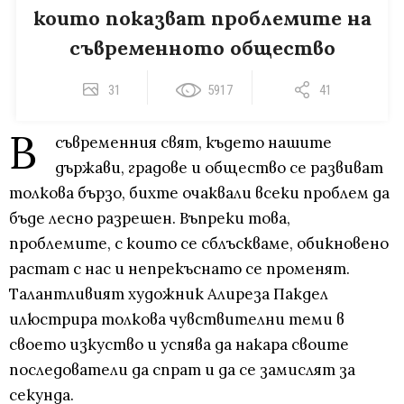
които показват проблемите на
съвременното общество
31
5917
41
В
съвременния свят, където нашите
държави, градове и общество се развиват
толкова бързо, бихте очаквали всеки проблем да
бъде лесно разрешен. Въпреки това,
проблемите, с които се сблъскваме, обикновено
растат с нас и непрекъснато се променят.
Талантливият художник Алиреза Пакдел
илюстрира толкова чувствителни теми в
своето изкуство и успява да накара своите
последователи да спрат и да се замислят за
секунда.