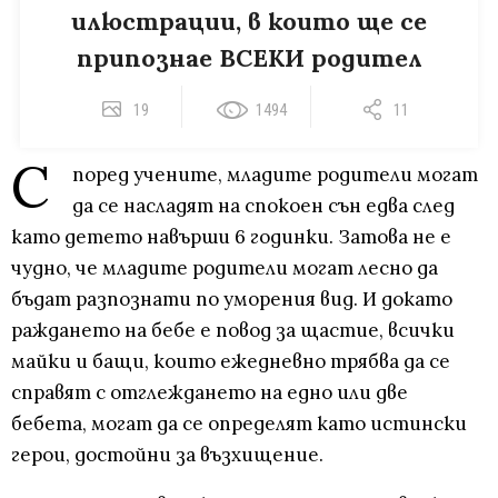
илюстрации, в които ще се
припознае ВСЕКИ родител
19
1494
11
С
поред учените, младите родители могат
да се насладят на спокоен сън едва след
като детето навърши 6 годинки. Затова не е
чудно, че младите родители могат лесно да
бъдат разпознати по уморения вид. И докато
раждането на бебе е повод за щастие, всички
майки и бащи, които ежедневно трябва да се
справят с отглеждането на едно или две
бебета, могат да се определят като истински
герои, достойни за възхищение.