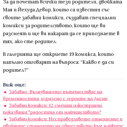
За да почетат всички тези родители, двойката
Мая и Йехуда Девир, които са известни със
своите забавни комикси, създават специални
комикси за родителството, които ще ви
разсмеят и ще ви накарат да се припознаете в
тях, ако сте родител.
В галерията ще откриете 19 комикса, които
напълно отговарят на въпроса: “Какво е да си
родител?”
Виж още:
Забавно: Вълнуващото пътешествие на
бременността, изразено с героите на Дисни
Забавни комикси: 12 смешни илюстрации,
показващи "радостта от майчинството"
Забавни комикси: Несправедливото отношение и
двойните стандарти на обществото към майките