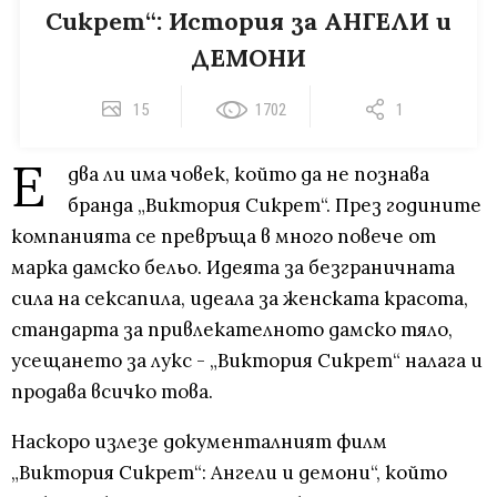
Сикрет“: История за АНГЕЛИ и
ДЕМОНИ
15
1702
1
Е
два ли има човек, който да не познава
бранда „Виктория Сикрет“. През годините
компанията се превръща в много повече от
марка дамско бельо. Идеята за безграничната
сила на сексапила, идеала за женската красота,
стандарта за привлекателното дамско тяло,
усещането за лукс - „Виктория Сикрет“ налага и
продава всичко това.
Наскоро излезе документалният филм
„Виктория Сикрет“: Ангели и демони“, който