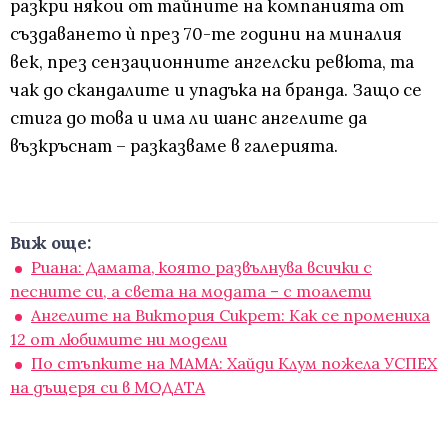
разкри някои от тайните на компанията от
създаването ѝ през 70-те години на миналия
век, през сензационните ангелски ревюта, та
чак до скандалите и упадъка на бранда. Защо се
стига до това и има ли шанс ангелите да
възкръснат – разказваме в галерията.
Виж още:
Риана: Дамата, която развълнува всички с
песните си, а света на модата – с тоалети
Ангелите на Виктория Сикрет: Как се промениха
12 от любимите ни модели
По стъпките на МАМА: Хайди Клум пожела УСПЕХ
на дъщеря си в МОДАТА