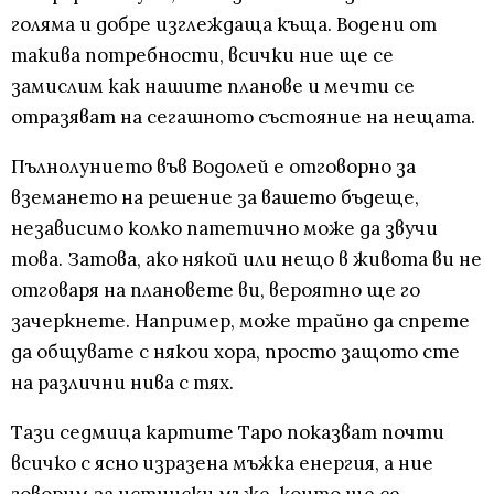
голяма и добре изглеждаща къща. Водени от
такива потребности, всички ние ще се
замислим как нашите планове и мечти се
отразяват на сегашното състояние на нещата.
Пълнолунието във Водолей е отговорно за
вземането на решение за вашето бъдеще,
независимо колко патетично може да звучи
това. Затова, ако някой или нещо в живота ви не
отговаря на плановете ви, вероятно ще го
зачеркнете. Например, може трайно да спрете
да общувате с някои хора, просто защото сте
на различни нива с тях.
Тази седмица картите Таро показват почти
всичко с ясно изразена мъжка енергия, а ние