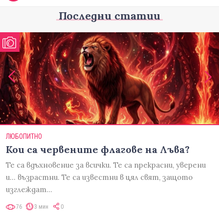
Последни статии
ЛЮБОПИТНО
Кои са червените флагове на Лъва?
Те са вдъхновение за всички. Те са прекрасни, уверени
и... възрастни. Те са известни в цял свят, защото
изглеждат…
76
3 мин
0