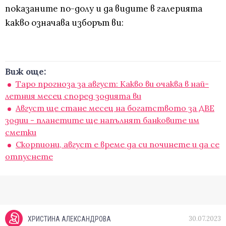
показаните по-долу и да видите в галерията
какво означава изборът ви:
Виж още:
Таро прогноза за август: Какво ви очаква в най-
летния месец според зодията ви
Август ще стане месец на богатството за ДВЕ
зодии - планетите ще напълнят банковите им
сметки
Скорпиони, август е време да си починете и да се
отпуснете
30.07.2023
ХРИСТИНА АЛЕКСАНДРОВА