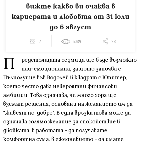
вижте какво ви очаква в
кариерата и любовта от 31 юли
до 6 август
7
5039
33
П
редстоящата седмица ще бъде възможно
най-емоционална, защото започва с
Пълнолуние във Водолей в квадрат с Юпитер,
което често дава невероятни финансови
амбиции. Това означава, че много хора ще
вземат решения, основани на желанието им да
"живеят по-добре". В една връзка това може да
означава голямо желание за спокойствие в
двойката, в работата - да получавате
комфортна сума, в ежедневието - да имате