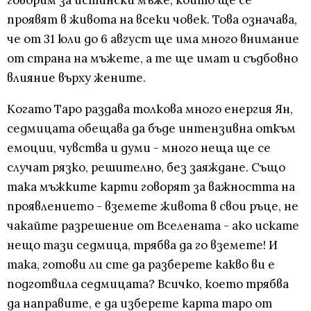
говорим за истински мъже, които ще се
проявят в живота на всеки човек. Това означава,
че от 31 юли до 6 август ще има много внимание
от страна на мъжете, а те ще имат и съдбовно
влияние върху жените.
Когато Таро раздава толкова много енергия Ян,
седмицата обещава да бъде интензивна откъм
емоции, чувства и думи - много неща ще се
случат рязко, решително, без заяждане. Също
така мъжките карти говорят за важността на
проявлението - вземете живота в свои ръце, не
чакайте разрешение от Вселената - ако искате
нещо тази седмица, трябва да го вземете! И
така, готови ли сте да разберете какво ви е
подготвила седмицата? Всичко, което трябва
да направите, е да изберете карта таро от