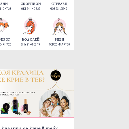
ЕЗНИ
СКОРПИОН
СТРЕЛЕЦ
 - ОКТ 23
ОКТ 24 - НОЕ 22
НОЕ 23 - ДЕК 21
ЗИРОГ
ВОДОЛЕЙ
РИБИ
 - ЯНУ 20
ЯНУ 21 - ФЕВ 19
ФЕВ 20 - МАРТ 20
ОВЕ
 кралица се крие в теб?