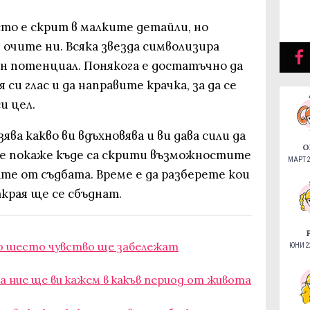
то е скрит в малките детайли, но
 очите ни. Всяка звезда символизира
н потенциал. Понякога е достатъчно да
си глас и да направите крачка, за да се
и цел.
ява какво ви вдъхновява и ви дава сили да
О
е покаже къде са скрити възможностите
МАРТ 2
ате от съдбата. Време е да разберете кои
края ще се сбъднат.
то шесто чувство ще забележат
ЮНИ 22
а ние ще ви кажем в какъв период от живота