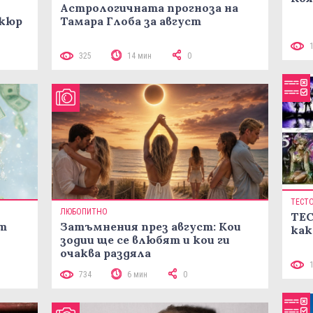
Астрологичната прогноза на
икюр
Тамара Глоба за август
325
14 мин
0
ТЕСТ
ЛЮБОПИТНО
ТЕС
ст
Затъмнения през август: Кои
как
зодии ще се влюбят и кои ги
очаква раздяла
734
6 мин
0