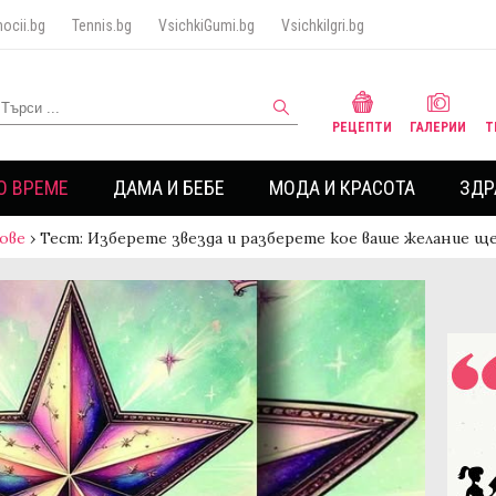
ocii.bg
Tennis.bg
VsichkiGumi.bg
VsichkiIgri.bg
РЕЦЕПТИ
ГАЛЕРИИ
Т
О ВРЕМЕ
ДАМА И БЕБЕ
МОДА И КРАСОТА
ЗДР
ове
›
Тест: Изберете звезда и разберете кое ваше желание щ