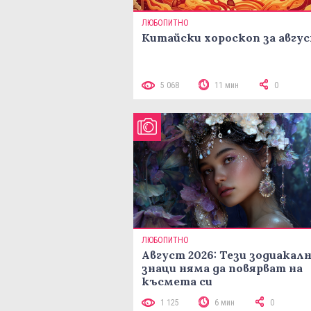
ЛЮБОПИТНО
Китайски хороскоп за авгу
5 068
11 мин
0
ЛЮБОПИТНО
Август 2026: Тези зодиакал
знаци няма да повярват на
късмета си
1 125
6 мин
0