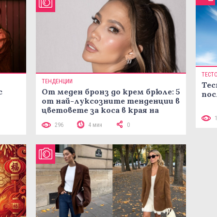
ТЕСТ
ТЕНДЕНЦИИ
Тес
с
От меден бронз до крем брюле: 5
пос
от най-луксозните тенденции в
цветовете за коса в края на
лятото
296
4 мин
0