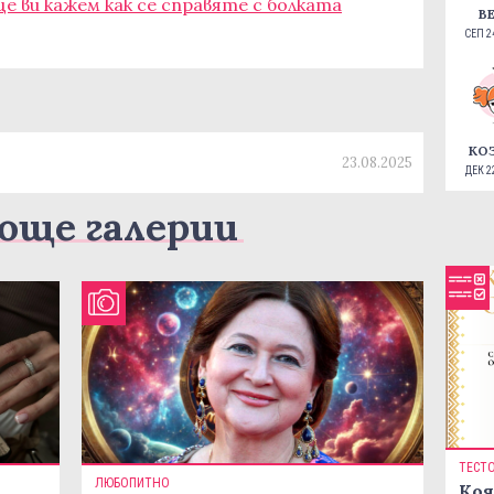
ще ви кажем как се справяте с болката
В
СЕП 24
КО
23.08.2025
ДЕК 22
още галерии
ТЕСТ
ЛЮБОПИТНО
Коя