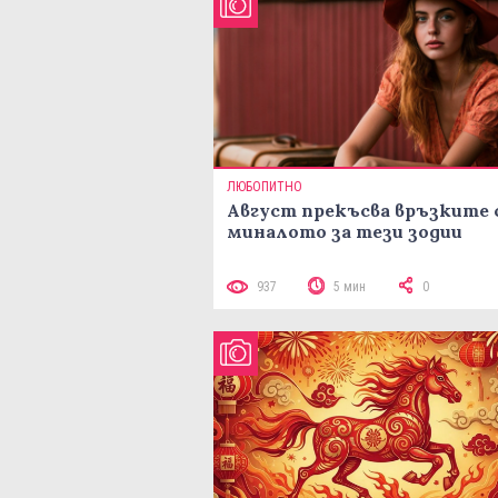
ЛЮБОПИТНО
Август прекъсва връзките 
миналото за тези зодии
937
5 мин
0