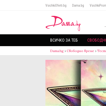
VsichkiOferti.bg
Dama.bg
VsichkiProm
ВСИЧКО ЗА ТЕБ
СВОБОДН
Dama.bg
›
Свободно време
›
Тест