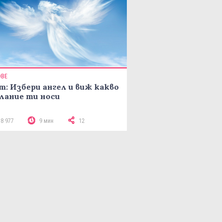
ОВЕ
т: Избери ангел и виж какво
лание ти носи
18 977
9 мин
12