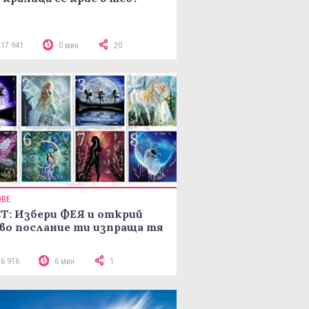
117 941
0 мин
20
ОВЕ
Т: Избери ФЕЯ и открий
во послание ти изпраща тя
16 916
6 мин
1