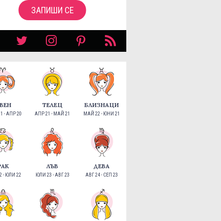
ЗАПИШИ СЕ
ВЕН
ТЕЛЕЦ
БЛИЗНАЦИ
1 - АПР 20
АПР 21 - МАЙ 21
МАЙ 22 - ЮНИ 21
РАК
ЛЪВ
ДЕВА
 - ЮЛИ 22
ЮЛИ 23 - АВГ 23
АВГ 24 - СЕП 23