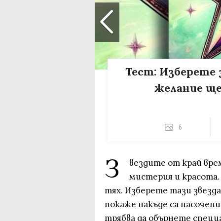
Тест: Изберете 
желание ще
6
З
вездите от край врем
мистерия и красота.
тях. Изберете тази звезда
покаже накъде са насочен
трябва да обърнете специ