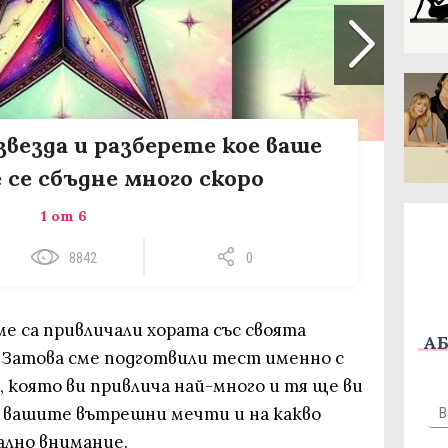
звезда и разберете кое ваше
 се сбъдне много скоро
1 от 6
8842
0
е са привличали хората със своята
АБ
 Затова сме подготвили тест именно с
, която ви привлича най-много и тя ще ви
и вашите вътрешни мечти и на какво
ално внимание.