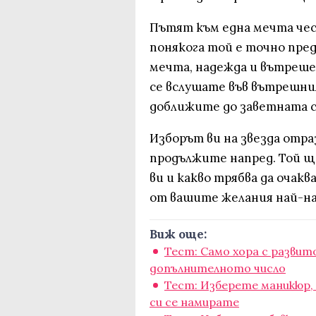
Пътят към една мечта чес
понякога той е точно пред
мечта, надежда и вътреше
се вслушате във вътрешния 
доближите до заветната с
Изборът ви на звезда отраз
продължите напред. Той щ
ви и какво трябва да очакв
от вашите желания най-на
Виж още:
Тест: Само хора с разви
допълнителното число
Тест: Изберете маникюр, 
си се намирате