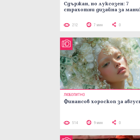
Сдържан, но луксозен: 7
страхотни дизайна за ман
212
7 мин
0
ЛЮБОПИТНО
Финансов хороскоп за авгу
514
9 мин
0