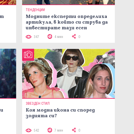
ТЕНДЕНЦИИ
ст
Модните експерти определиха
артикула, в който си струва да
инвестирате тази есен
347
4 мин
0
ЗВЕЗДЕН СТИЛ
ни
Коя модна икона си според
зодията си?
542
7 мин
0