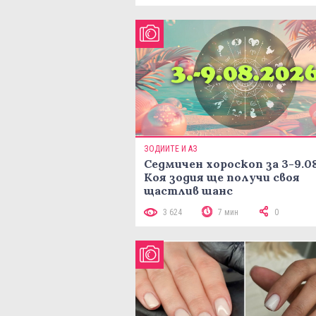
ЗОДИИТЕ И АЗ
Седмичен хороскоп за 3-9.08
Коя зодия ще получи своя
щастлив шанс
3 624
7 мин
0