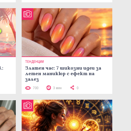
ТЕНДЕНЦИИ
.:
Златен час: 7 шикозни идеи за
летен маникюр с ефект на
залез
700
3 мин
0