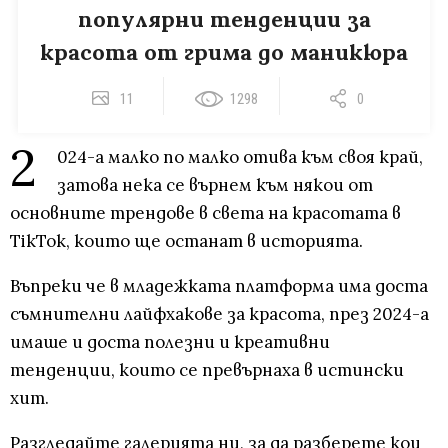
популярни тенденции за
красота от грима до маникюра
11
1298
0
2
024-а малко по малко отива към своя край,
затова нека се върнем към някои от
основните трендове в света на красотата в
TikTok, които ще останат в историята.
Въпреки че в младежката платформа има доста
съмнителни лайфхакове за красота, през 2024-а
имаше и доста полезни и креативни
тенденции, които се превърнаха в истински
хит.
Разгледайте галерията ни, за да разберете кои