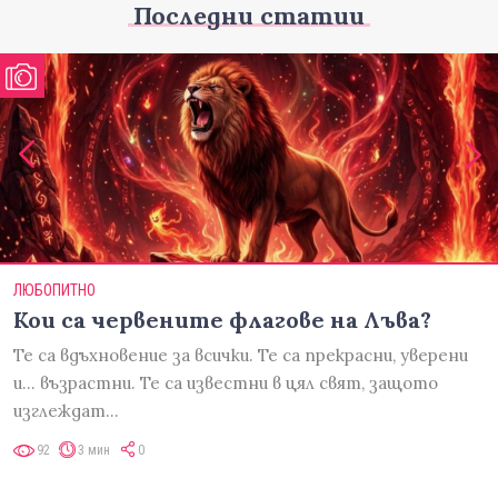
Последни статии
ЛЮБОПИТНО
Кои са червените флагове на Лъва?
Те са вдъхновение за всички. Те са прекрасни, уверени
и... възрастни. Те са известни в цял свят, защото
изглеждат…
92
3 мин
0