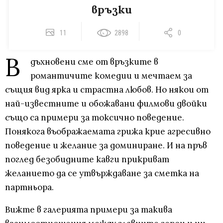
връзки
11
2898
0
В
дъхновени сме от връзките в
романтичите комедии и мечтаем за
същия вид ярка и страстна любов. Но някои от
най-известните и обожавани филмови двойки
също са примери за токсично поведение.
Понякога въображаемата грижа крие агресивно
поведение и желание за доминиране. И на пръв
поглед безобидните кавги прикриват
желанието да се утвърждаване за сметка на
партньора.
Вижте в галерията примери за такива