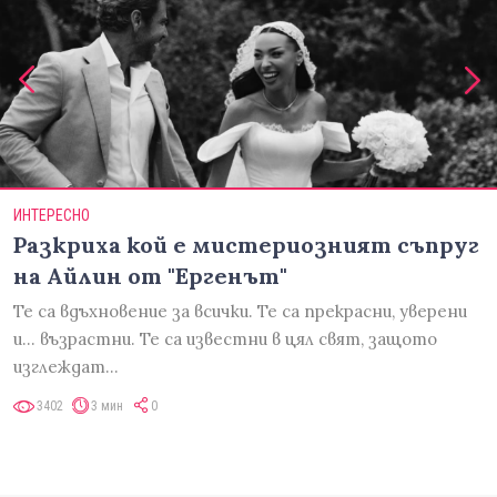
ИНТЕРЕСНО
Разкриха кой е мистериозният съпруг
на Айлин от "Ергенът"
Те са вдъхновение за всички. Те са прекрасни, уверени
и... възрастни. Те са известни в цял свят, защото
изглеждат…
3402
3 мин
0