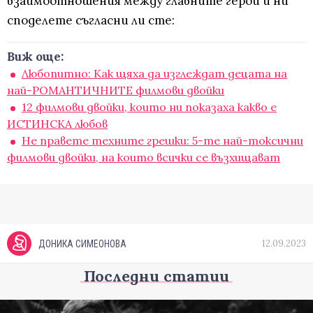
взаимоотношения между главните герои и ни
споделете съгласни ли сте:
Виж още:
Любопитно: Как щяха да изглеждат децата на
най-РОМАНТИЧНИТЕ филмови двойки
12 филмови двойки, които ни показаха какво е
ИСТИНСКА любов
Не правете техните грешки: 5-те най-токсични
филмови двойки, на които всички се възхищават
12.09.2023
ДОНИКА СИМЕОНОВА
Последни статии