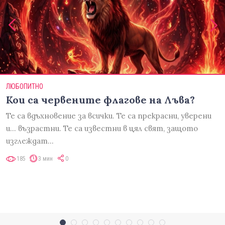
ЛЮБОПИТНО
Кои са червените флагове на Лъва?
Те са вдъхновение за всички. Те са прекрасни, уверени
и... възрастни. Те са известни в цял свят, защото
изглеждат…
185
3 мин
0