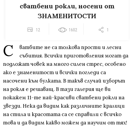
сватбени рокли, носени от
ЗНАМЕНИТОСТИ
12
1602
1
С
ватбите не са толкова прости и лесни
събития. Всички приготовления могат да
подложат човек на много силен стрес, особено
ако е знаменитост и всички погледи са
насочени към булката. В такъв случай изборът
на рокля е решаващ. В тази галерия ще ви
покажем 11-те най-красиви сватбени рокли на
звезди. Нека да видим как различните кралици
на стила и красотата са се справили с всичко
това и да видим какво можем да научим от тях!