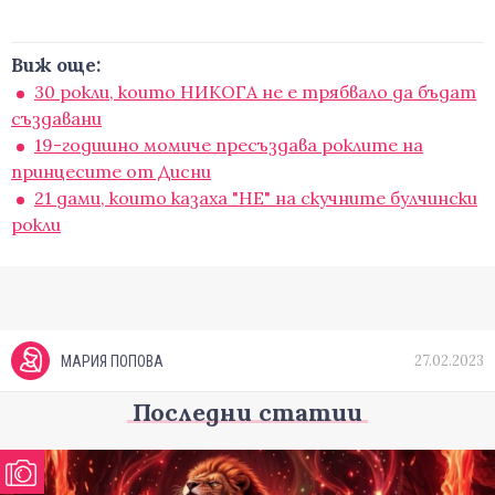
Виж още:
30 рокли, които НИКОГА не е трябвало да бъдат
създавани
19-годишно момиче пресъздава роклите на
принцесите от Дисни
21 дами, които казаха "НЕ" на скучните булчински
рокли
27.02.2023
МАРИЯ ПОПОВА
Последни статии