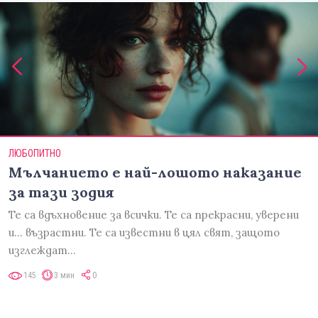
ЛЮБОПИТНО
Мълчанието е най-лошото наказание
за тази зодия
Те са вдъхновение за всички. Те са прекрасни, уверени
и... възрастни. Те са известни в цял свят, защото
изглеждат…
145
3 мин
0