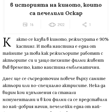
в историята на киното, които
са печелили Оскар
16
2922
1
К
акто се казва в киното, режисурата е 90%
кастинг. И това наистина е една от
тайните за това как режисьорите работят с
актьорите си и защо техните филми живеят
във времето, като наистина емблематични.
Днес ще се съсредоточим повече върху самите
актьори или по-специално актрисите. Нека да
видим кои изпълнения са станали
монументални и в кои филми са се представили
по най-добрия начин, печелейки една от най-