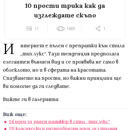
10 прости трика как да
изглеждате скъпо
11
1089
1
И
нтернет е пълен с препратки към стила
„тих лукс“. Тази тенденция предполага
елегантен външен вид и се проявява не само в
облеклото, но и в сферата на красотата.
Спазването на прости, но важни принципи ще
ви помогне да ги следвате.
Вижте ги в галерията:
Виж още:
14 идеи за зимен маникюр в стил „тих лукс“
20 класически и разнообразни идеи за стилния