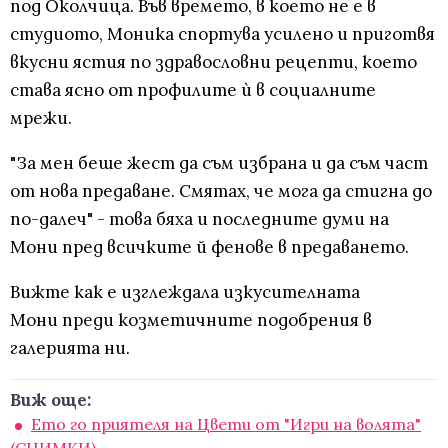
под Околчица. Във времето, в което не е в
студиото, Моника спортува усилено и приготвя
вкусни ястия по здравословни рецепти, което
става ясно от профилите ѝ в социалните
мрежи.
"За мен беше жест да съм избрана и да съм част
от нова предаване. Смятах, че мога да стигна до
по-далеч" - това бяха и последните думи на
Мони пред всичките й фенове в предаването.
Вижте как е изглеждала изкусителната
Мони преди козметичните подобрения в
галерията ни.
Виж още:
Ето го приятеля на Цвети от "Игри на волята"