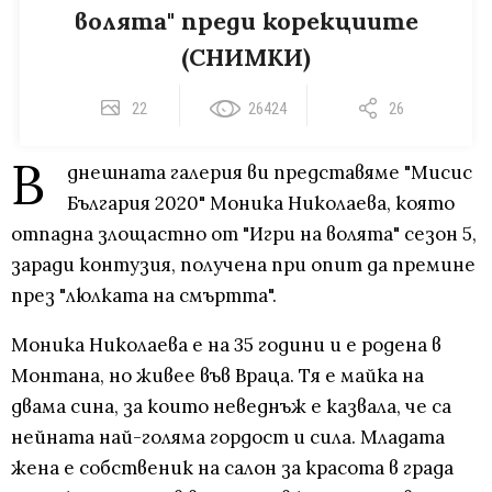
волята" преди корекциите
(СНИМКИ)
22
26424
26
В
днешната галерия ви представяме "Мисис
България 2020" Моника Николаева, която
отпадна злощастно от "Игри на волята" сезон 5,
заради контузия, получена при опит да премине
през "люлката на смъртта".
Моника Николаева е на 35 години и е родена в
Монтана, но живее във Враца. Тя е майка на
двама сина, за които неведнъж е казвала, че са
нейната най-голяма гордост и сила. Младата
жена е собственик на салон за красота в града