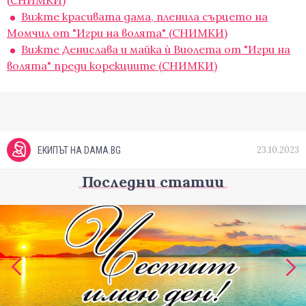
(СНИМКИ)
Вижте красивата дама, пленила сърцето на
Момчил от "Игри на волята" (СНИМКИ)
Вижте Денислава и майка ѝ Виолета от "Игри на
волята" преди корекциите (СНИМКИ)
23.10.2023
ЕКИПЪТ НА DAMA.BG
Последни статии