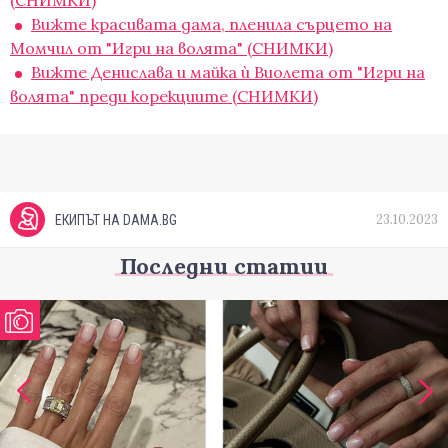
(СНИМКИ)
Вижте красивата дама, пленила сърцето на
Момчил от "Игри на волята" (СНИМКИ)
Вижте Денислава и майка ѝ Виолета от "Игри на
волята" преди корекциите (СНИМКИ)
23.10.2023
ЕКИПЪТ НА DAMA.BG
Последни статии