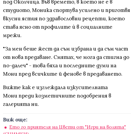
под Околчица. Във времето, в което не е в
студиото, Моника спортува усилено и приготвя
вкусни ястия по здравословни рецепти, което
става ясно от профилите ѝ в социалните
мрежи.
"За мен беше жест да съм избрана и да съм част
от нова предаване. Смятах, че мога да стигна до
по-далеч" - това бяха и последните думи на
Мони пред всичките й фенове в предаването.
Вижте как е изглеждала изкусителната
Мони преди козметичните подобрения в
галерията ни.
Виж още:
Ето го приятеля на Цвети от "Игри на волята"