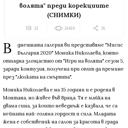
волята" преди корекциите
(СНИМКИ)
22
26424
26
В
днешната галерия ви представяме "Мисис
България 2020" Моника Николаева, която
отпадна злощастно от "Игри на волята" сезон 5,
заради контузия, получена при опит да премине
през "люлката на смъртта".
Моника Николаева е на 35 години и е родена в
Монтана, но живее във Враца. Тя е майка на
двама сина, за които неведнъж е казвала, че са
нейната най-голяма гордост и сила. Младата
жена е собственик на салон за красота в града