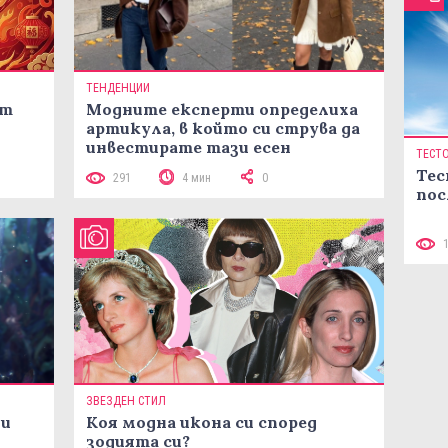
ТЕНДЕНЦИИ
ст
Модните експерти определиха
артикула, в който си струва да
инвестирате тази есен
ТЕСТ
Тес
291
4 мин
0
пос
ЗВЕЗДЕН СТИЛ
ни
Коя модна икона си според
зодията си?