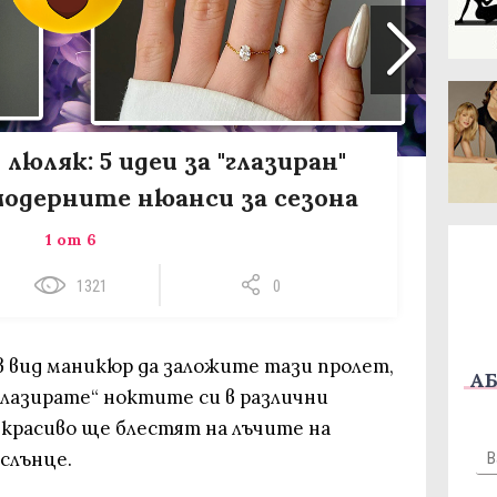
 люляк: 5 идеи за "глазиран"
одерните нюанси за сезона
1 от 6
1321
0
ъв вид маникюр да заложите тази пролет,
АБ
„глазирате“ ноктите си в различни
красиво ще блестят на лъчите на
слънце.