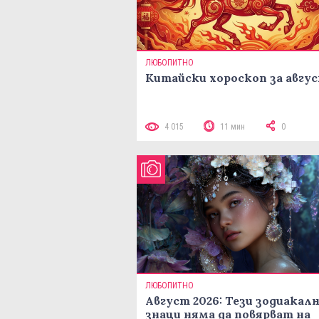
ЛЮБОПИТНО
Китайски хороскоп за авгу
4 015
11 мин
0
ЛЮБОПИТНО
Август 2026: Тези зодиакал
знаци няма да повярват на