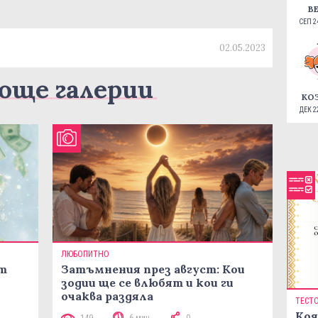
В
СЕП 24
02.05.2023
още галерии
КО
ДЕК 22
ЛЮБОПИТНО
ст
Затъмнения през август: Кои
зодии ще се влюбят и кои ги
очаква раздяла
ТЕСТ
Коя
149
6 мин
0