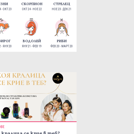
ЕЗНИ
СКОРПИОН
СТРЕЛЕЦ
 - ОКТ 23
ОКТ 24 - НОЕ 22
НОЕ 23 - ДЕК 21
ЗИРОГ
ВОДОЛЕЙ
РИБИ
 - ЯНУ 20
ЯНУ 21 - ФЕВ 19
ФЕВ 20 - МАРТ 20
ОВЕ
 кралица се крие в теб?