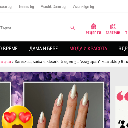
ocii.bg
Tennis.bg
VsichkiGumi.bg
VsichkiIgri.bg
РЕЦЕПТИ
ГАЛЕРИИ
Т
О ВРЕМЕ
ДАМА И БЕБЕ
МОДА И КРАСОТА
ЗДР
енции
›
Ванилия, лайм и люляк: 5 идеи за "глазиран" маникюр в