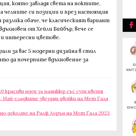
я, която завладя света на ноктите,
зва челните си позиции и през настоящия
 разлика обаче, че класическият вариант
 вдъхновен от Хейли Бийбър, вече се
 и интересни цветове.
али за вас 5 модерни дизайна в стил
оито да почерпите вдъхновение за
О
МАРТ 2
0 красиви идеи за маникюр със сухи цветя
м: Най-сладките звездни двойки на Мет Гала
ЮНИ 22
но деколте на Ралф Лорън на Мет Гала 2023