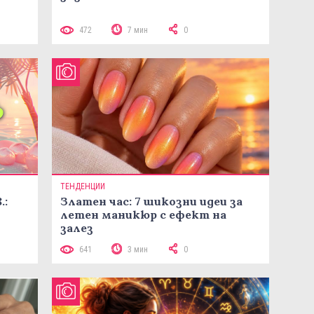
472
7 мин
0
ТЕНДЕНЦИИ
.:
Златен час: 7 шикозни идеи за
летен маникюр с ефект на
залез
641
3 мин
0