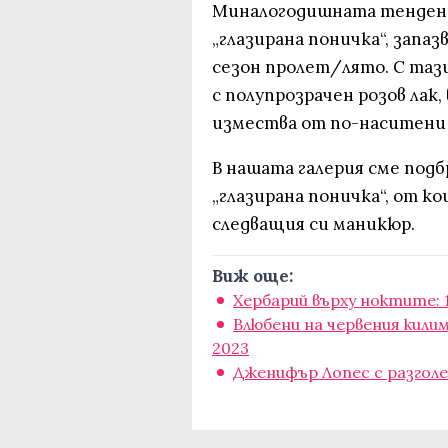
Миналогодишната тенденци
„глазирана поничка“, запа
сезон пролет/лято. С тази
с полупрозрачен розов лак,
измества от по-наситени
В нашата галерия сме подбр
„глазирана поничка“, от к
следващия си маникюр.
Виж още:
Хербарий върху ноктите: 1
Влюбени на червения кили
2023
Дженифър Лопес с разголе