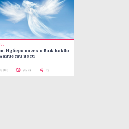
ОВЕ
т: Избери ангел и виж какво
лание ти носи
18 970
9 мин
12