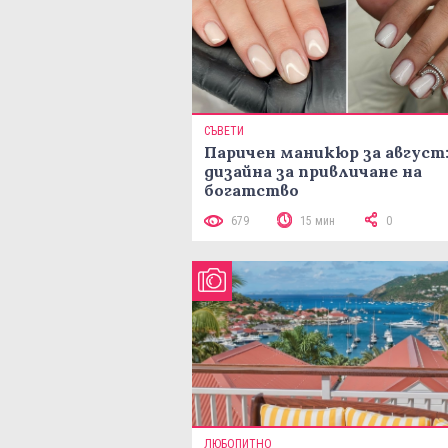
СЪВЕТИ
Паричен маникюр за август:
дизайна за привличане на
богатство
679
15 мин
0
ЛЮБОПИТНО