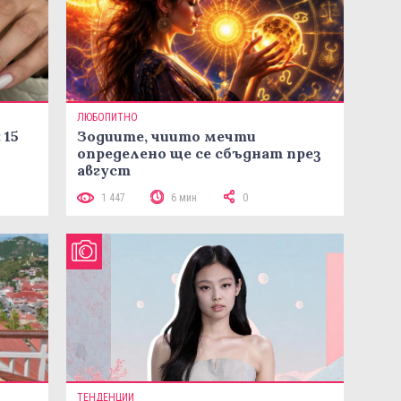
ЛЮБОПИТНО
 15
Зодиите, чиито мечти
определено ще се сбъднат през
август
1 447
6 мин
0
ТЕНДЕНЦИИ