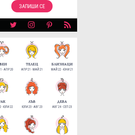
ЗАПИШИ СЕ
ВЕН
ТЕЛЕЦ
БЛИЗНАЦИ
1 - АПР 20
АПР 21 - МАЙ 21
МАЙ 22 - ЮНИ 21
РАК
ЛЪВ
ДЕВА
 - ЮЛИ 22
ЮЛИ 23 - АВГ 23
АВГ 24 - СЕП 23