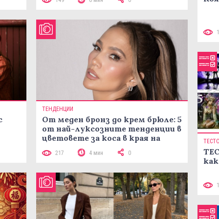
ТЕНДЕНЦИИ
с
От меден бронз до крем брюле: 5
от най-луксозните тенденции в
цветовете за коса в края на
ТЕСТ
лятото
ТЕС
217
4 мин
0
как