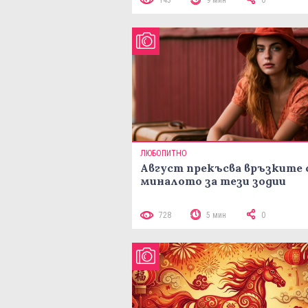
ЛЮБОПИТНО
Август прекъсва връзките 
миналото за тези зодии
728
5 мин
0