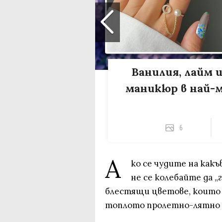
Ванилия, лайм и
маникюр в най-м
6
А
ко се чудите на как
не се колебайте да 
блестящи цветове, които 
топлото пролетно-лятно 