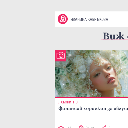
ИВАНИНА КАВРЪКОВА
Виж 
ЛЮБОПИТНО
Финансов хороскоп за авгу
143
9 мин
0