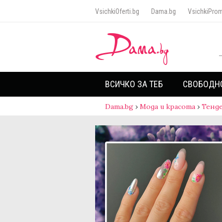
VsichkiOferti.bg
Dama.bg
VsichkiProm
ВСИЧКО ЗА ТЕБ
СВОБОДН
Dama.bg
›
Мода и красота
›
Тенд