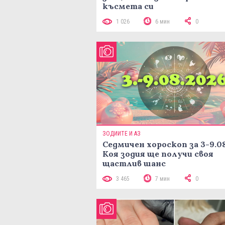
късмета си
1 026
6 мин
0
ЗОДИИТЕ И АЗ
Седмичен хороскоп за 3-9.08
Коя зодия ще получи своя
щастлив шанс
3 465
7 мин
0