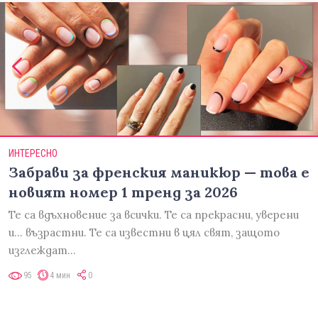
ИНТЕРЕСНО
Забрави за френския маникюр — това е
новият номер 1 тренд за 2026
Те са вдъхновение за всички. Те са прекрасни, уверени
и... възрастни. Те са известни в цял свят, защото
изглеждат…
95
4 мин
0