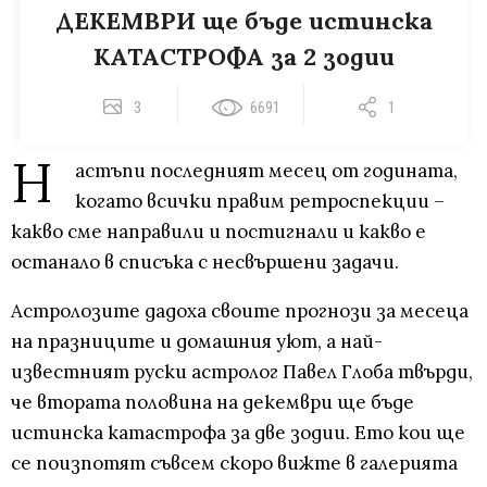
ДЕКЕМВРИ ще бъде истинска
КАТАСТРОФА за 2 зодии
3
6691
1
Н
астъпи последният месец от годината,
когато всички правим ретроспекции –
какво сме направили и постигнали и какво е
останало в списъка с несвършени задачи.
Астролозите дадоха своите прогнози за месеца
на празниците и домашния уют, а най-
известният руски астролог Павел Глоба твърди,
че втората половина на декември ще бъде
истинска катастрофа за две зодии. Ето кои ще
се поизпотят съвсем скоро вижте в галерията