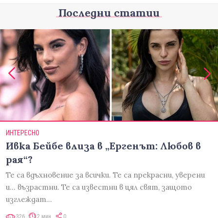
Последни статии
ИНТЕРЕСНО
Ивка Бейбе влиза в „Ергенът: Любов в
рая“?
Те са вдъхновение за всички. Те са прекрасни, уверени
и... възрастни. Те са известни в цял свят, защото
изглеждат…
326
2 мин
0