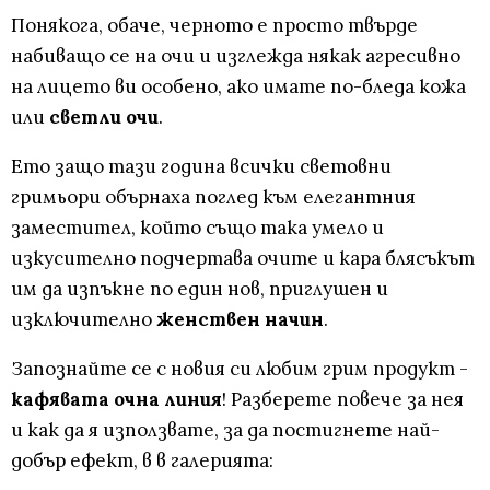
Понякога, обаче, черното е просто твърде
набиващо се на очи и изглежда някак агресивно
на лицето ви особено, ако имате по-бледа кожа
или
светли очи
.
Ето защо тази година всички световни
гримьори обърнаха поглед към елегантния
заместител, който също така умело и
изкусително подчертава очите и кара блясъкът
им да изпъкне по един нов, приглушен и
изключително
женствен начин
.
Запознайте се с новия си любим грим продукт -
кафявата очна линия
! Разберете повече за нея
и как да я използвате, за да постигнете най-
добър ефект, в в галерията: