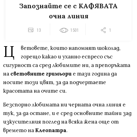
Запознайте се с КАФЯВАТА
очна линия
13
1501
1
Ц
ветовете, които напомнят шоколад,
горещо какао и уханно еспресо със
сигурност са сред любимите ни, а препоръката
на
световните гримьори
е тази година да
носите този цвят, за да подчертаете
красотата на очите си.
Безспорно любимата ни черната очна линия е
тук, за да остане, и е сред основните тайни зад
изкусителния поглед на всяка жена още от
времето на
Клеопатра
.