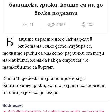
бащински грижи, които са ни до
болка познати
11
47562
132
Б
ащите играят много важна роля в
живота на всяко дете. Разбира се,
техните грижи са малко по-различни от тези
на майките, но няма как да отречем, че
татковците са върхът.
Ето и 10 до болка познати примера за
бащинските грижи, които разтопиха сърцето
ни и ни разсмяха до сълзи.
Виж още:
Забавни комикси: 14 доказателства, че да имаш