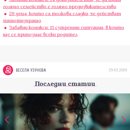
голямо семейство е голямо предизвикателство
20 деца, които са толкова сладки, че действат
хипнотизиращо
Забавни комикси: 11 сутрешни ситуации, в които
ще се припознае всеки родител
29.03.2019
ВЕСЕЛА УЗУНОВА
Последни статии