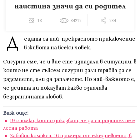
наистина значи да си родител
13
34212
234
Д
ецата са най-прекрасното приключение
в живота на всеки човек.
Сигурни сме, че и вие сте изпадали в ситуации, в
които не сте съвсем сигурни дали трябва да се
разсмеете, или да заплачете. Но най-важното е,
че децата ни показват какво означава
безграничната любов.
Виж още:
19 снимки, които доказват, че да си родител не е
лесна работа
Забавни комикси: 16 примера от ежедневието, в