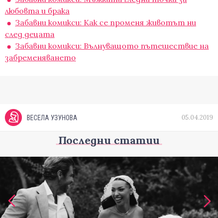
любовта и брака
Забавни комикси: Как се променя животът ни
след децата
Забавни комикси: Вълнуващото пътешествие на
забременяването
05.04.2019
ВЕСЕЛА УЗУНОВА
Последни статии