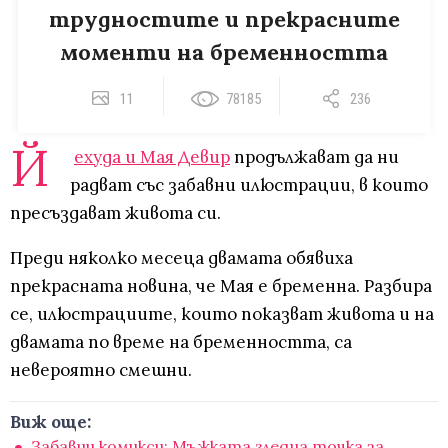
трудностите и прекрасните
моменти на бременността
11
78185
236
Й
ехуда и Мая Девир
продължават да ни
радват със забавни илюстрации, в които
пресъздават живота си.
Преди няколко месеца двамата обявиха
прекрасната новина, че Мая е бременна. Разбира
се, илюстрациите, които показват живота и на
двамата по време на бременността, са
невероятно смешни.
Виж още:
Забавни комикси: Мъжката гледна точка за