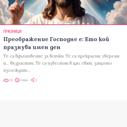
ПРАЗНИЦИ
Преображение Господне е: Ето кой
празнува имен ден
Те са вдъхновение за всички. Те са прекрасни, уверени
и... възрастни. Те са известни в цял свят, защото
изглеждат…
53
4 мин
0