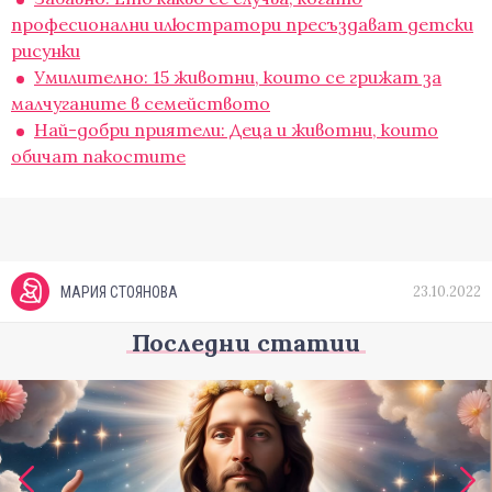
професионални илюстратори пресъздават детски
рисунки
Умилително: 15 животни, които се грижат за
малчуганите в семейството
Най-добри приятели: Деца и животни, които
обичат пакостите
23.10.2022
МАРИЯ СТОЯНОВА
Последни статии