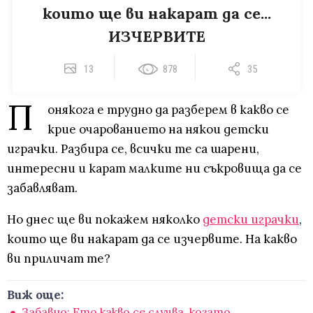
които ще ви накарат да се...
ИЗЧЕРВИТЕ
13
878
35
П
онякога е трудно да разберем в какво се
крие очарованието на някои детски
играчки. Разбира се, всички те са шарени,
интересни и карат малките ни съкровища да се
забавляват.
Но днес ще ви покажем няколко
детски играчки
,
които ще ви накарат да се изчервите. На какво
ви приличат те?
Виж още:
Забавно: Ето какво се случва, когато