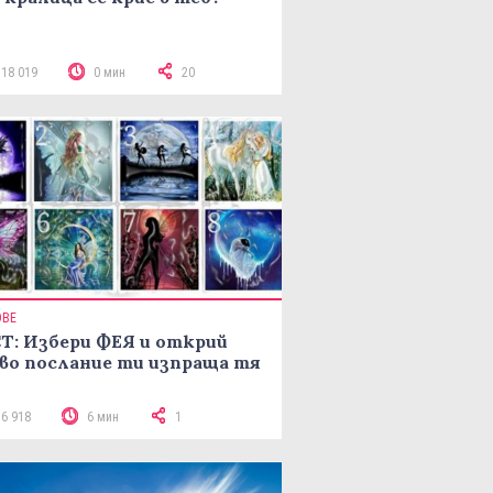
118 019
0 мин
20
ОВЕ
Т: Избери ФЕЯ и открий
во послание ти изпраща тя
16 918
6 мин
1