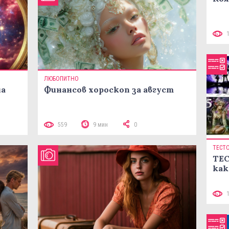
ЛЮБОПИТНО
на
Финансов хороскоп за август
559
9 мин
0
ТЕСТ
ТЕС
как