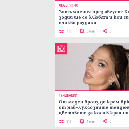
ЛЮБОПИТНО
Затъмнения през август: К
зодии ще се влюбят и кои ги
очаква раздяла
777
6 мин
0
ТЕНДЕНЦИИ
От меден бронз до крем брю
от най-луксозните тенден
цветовете за коса в края на
лятото
313
4 мин
0