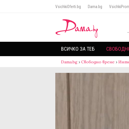
VsichkiOferti.bg
Dama.bg
VsichkiProm
ВСИЧКО ЗА ТЕБ
СВОБОДН
Dama.bg
›
Свободно време
›
Инт