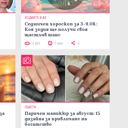
ЗОДИИТЕ И АЗ
Седмичен хороскоп за 3-9.08.:
Коя зодия ще получи своя
щастлив шанс
3 653
7 мин
0
СЪВЕТИ
за
Паричен маникюр за август: 15
дизайна за привличане на
богатство