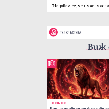
"Надявам се, че имат място
ТЕЯ КРЪСТЕВА
Виж 
ЛЮБОПИТНО
Кои са червените флагове н