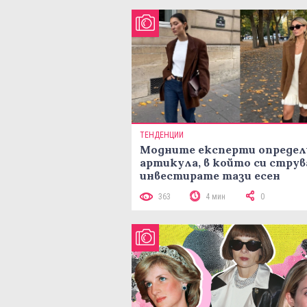
ТЕНДЕНЦИИ
Модните експерти определ
артикула, в който си струв
инвестирате тази есен
363
4 мин
0