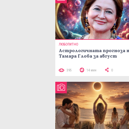
ЛЮБОПИТНО
Астрологичната прогноза 
Тамара Глоба за август
395
14 мин
0