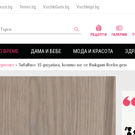
ocii.bg
Tennis.bg
VsichkiGumi.bg
VsichkiIgri.bg
РЕЦЕПТИ
ГАЛЕРИИ
Т
О ВРЕМЕ
ДАМА И БЕБЕ
МОДА И КРАСОТА
ЗДР
ересно
›
Забавно: 15 дизайна, които не се виждат всеки ден