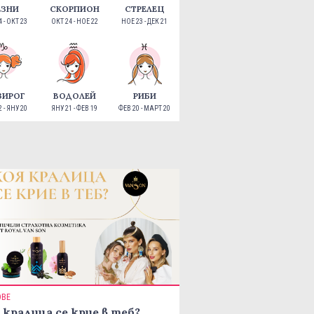
ЕЗНИ
СКОРПИОН
СТРЕЛЕЦ
 - ОКТ 23
ОКТ 24 - НОЕ 22
НОЕ 23 - ДЕК 21
ЗИРОГ
ВОДОЛЕЙ
РИБИ
 - ЯНУ 20
ЯНУ 21 - ФЕВ 19
ФЕВ 20 - МАРТ 20
ОВЕ
 кралица се крие в теб?