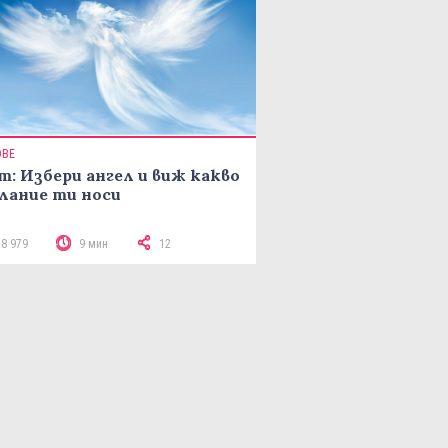
ОВЕ
т: Избери ангел и виж какво
лание ти носи
18 979
9 мин
12