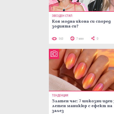
ЗВЕЗДЕН СТИЛ
Коя модна икона си според
зодията си?
563
7 мин
0
ТЕНДЕНЦИИ
Златен час: 7 шикозни идеи 
летен маникюр с ефект на
залез