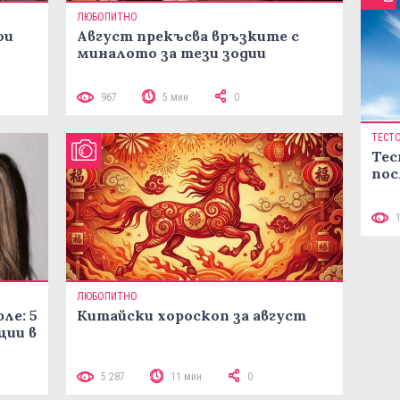
ЛЮБОПИТНО
ои
Август прекъсва връзките с
миналото за тези зодии
967
5 мин
0
ТЕСТ
Тес
пос
ЛЮБОПИТНО
ле: 5
Китайски хороскоп за август
ции в
5 287
11 мин
0