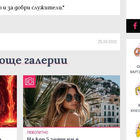
 и за добри служители."
25.10.2021
още галерии
О
МАРТ 2
ЮНИ 22
ЛЮБОПИТНО
а
На кои 5 зодии им е