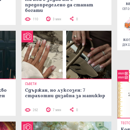
В
предопределено да станат
СЕП 24
богати
110
3 мин
0
КО
ДЕК 22
СЪВЕТИ
кво
Сдържан, но луксозен: 7
ен
страхотни дизайна за маникюр
262
7 мин
0
ТЕСТ
Коя