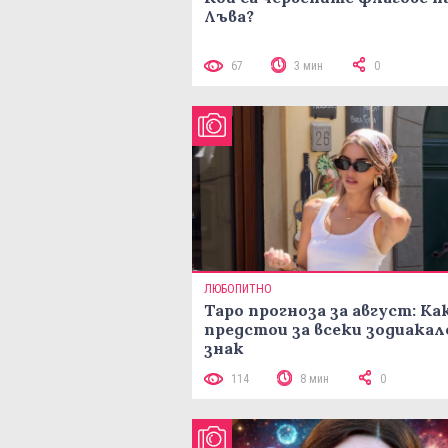
Лъва?
67
3 мин
0
ЛЮБОПИТНО
Таро прогноза за август: Ка
предстои за всеки зодиакал
знак
114
8 мин
0