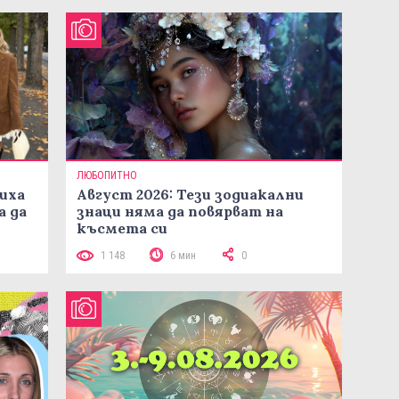
ЛЮБОПИТНО
иха
Август 2026: Тези зодиакални
а да
знаци няма да повярват на
късмета си
1 148
6 мин
0