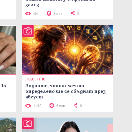
залез
657
3 мин
0
ЛЮБОПИТНО
 15
Зодиите, чиито мечти
определено ще се сбъднат през
август
1 469
6 мин
0