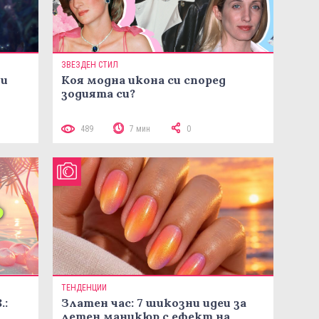
ЗВЕЗДЕН СТИЛ
ни
Коя модна икона си според
зодията си?
489
7 мин
0
ТЕНДЕНЦИИ
.:
Златен час: 7 шикозни идеи за
летен маникюр с ефект на