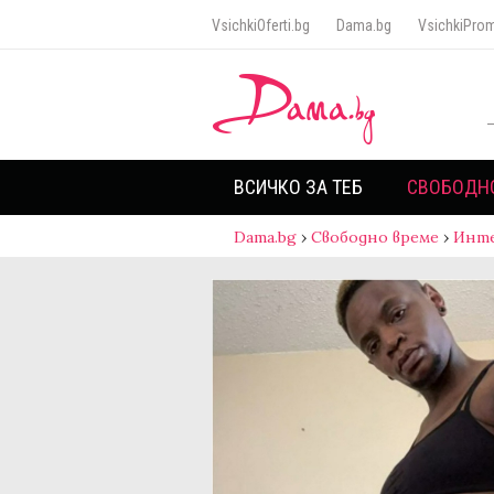
VsichkiOferti.bg
Dama.bg
VsichkiProm
ВСИЧКО ЗА ТЕБ
СВОБОДН
Dama.bg
›
Свободно време
›
Инт