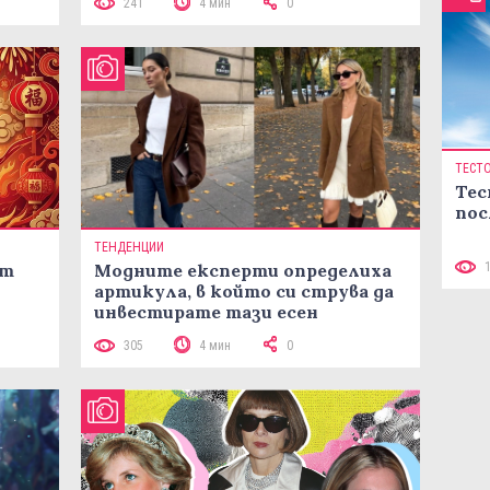
241
4 мин
0
ТЕСТ
Тес
пос
ТЕНДЕНЦИИ
ст
Модните експерти определиха
артикула, в който си струва да
инвестирате тази есен
305
4 мин
0