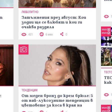
ЛЮБОПИТНО
ст
Затъмнения през август: Кои
зодии ще се влюбят и кои ги
очаква раздяла
431
6 мин
0
ТЕСТ
ТЕС
как
ТЕНДЕНЦИИ
с
От меден бронз до крем брюле: 5
от най-луксозните тенденции в
цветовете за коса в края на
лятото