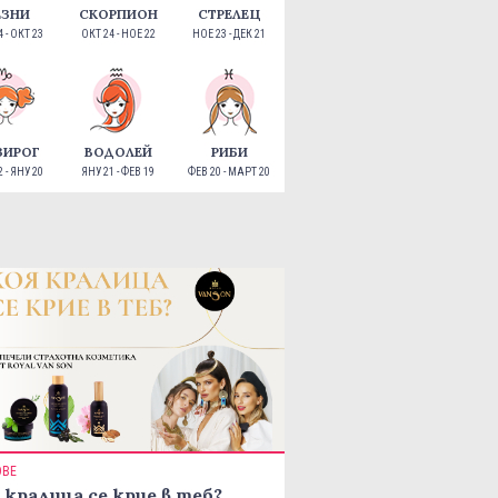
ЕЗНИ
СКОРПИОН
СТРЕЛЕЦ
 - ОКТ 23
ОКТ 24 - НОЕ 22
НОЕ 23 - ДЕК 21
ЗИРОГ
ВОДОЛЕЙ
РИБИ
 - ЯНУ 20
ЯНУ 21 - ФЕВ 19
ФЕВ 20 - МАРТ 20
ОВЕ
 кралица се крие в теб?