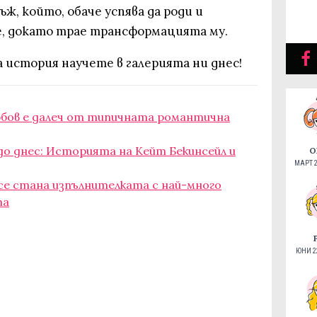
ж, който, обаче успява да роди и
, докато трае трансформацията му.
 история научете в галерията ни днес!
любов е далеч от типичната романтична
 до днес: Историята на Кейт Бекинсейл и
О
МАРТ 2
е стана изпълнителката с най-много
та
ЮНИ 22