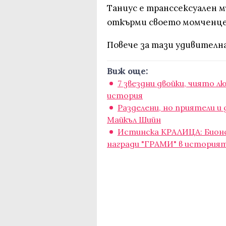
Таниус е транссексуален мъ
откърми своето момченце
Повече за тази удивителна
Виж още:
7 звездни двойки, чиято 
история
Разделени, но приятели и
Майкъл Шийн
Истинска КРАЛИЦА: Бионс
награди "ГРАМИ" в история