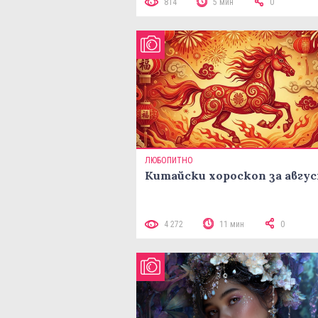
814
5 мин
0
ЛЮБОПИТНО
Китайски хороскоп за авгу
4 272
11 мин
0