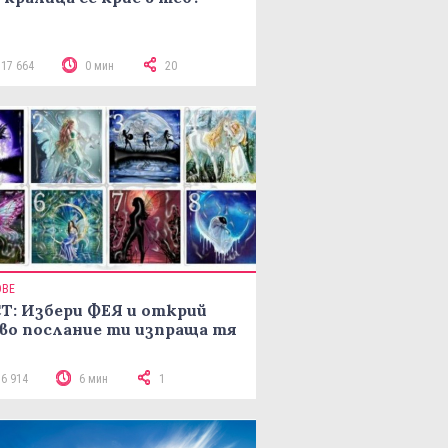
117 664
0 мин
20
ОВЕ
Т: Избери ФЕЯ и открий
во послание ти изпраща тя
16 914
6 мин
1