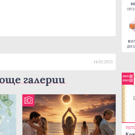
В
СЕП 24
КО
ДЕК 22
14.02.2023
още галерии
ТЕСТ
Коя