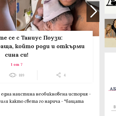
е се с Таниус Поузи:
баща, който роди и откърми
сина си!
1 от 7
889
4
АБ
 една наистина необикновена история -
 или както света го нарича - "бащата