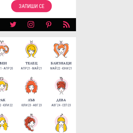
ЗАПИШИ СЕ
ВЕН
ТЕЛЕЦ
БЛИЗНАЦИ
1 - АПР 20
АПР 21 - МАЙ 21
МАЙ 22 - ЮНИ 21
РАК
ЛЪВ
ДЕВА
 - ЮЛИ 22
ЮЛИ 23 - АВГ 23
АВГ 24 - СЕП 23