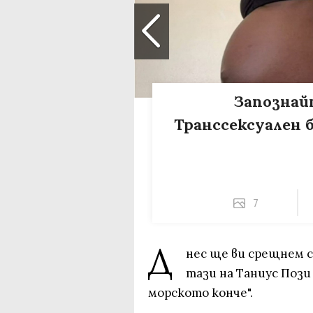
Запознайт
Транссексуален 
7
Д
нес ще ви срещнем с
тази на Таниус Пози
морското конче".