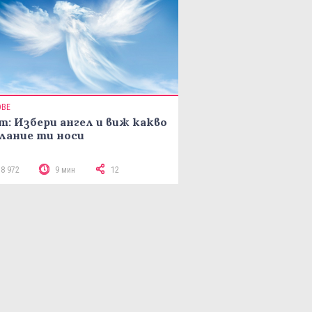
ОВЕ
т: Избери ангел и виж какво
лание ти носи
18 972
9 мин
12