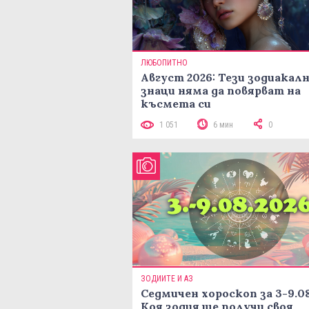
ЛЮБОПИТНО
Август 2026: Тези зодиакал
знаци няма да повярват на
късмета си
1 051
6 мин
0
ЗОДИИТЕ И АЗ
Седмичен хороскоп за 3-9.08
Коя зодия ще получи своя