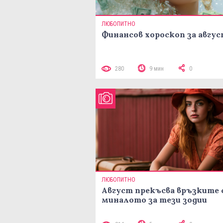
ЛЮБОПИТНО
Финансов хороскоп за авгу
280
9 мин
0
ЛЮБОПИТНО
Август прекъсва връзките 
миналото за тези зодии