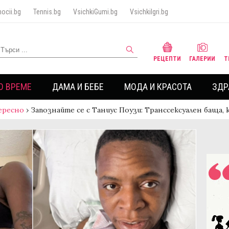
ocii.bg
Tennis.bg
VsichkiGumi.bg
VsichkiIgri.bg
РЕЦЕПТИ
ГАЛЕРИИ
Т
О ВРЕМЕ
ДАМА И БЕБЕ
МОДА И КРАСОТА
ЗДР
ересно
›
Запознайте се с Таниус Поузи: Транссексуален баща,