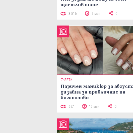
щастлив шанс
3 516
7 мин
0
СЪВЕТИ
Паричен маникюр за август:
дизайна за привличане на
богатство
697
15 мин
0