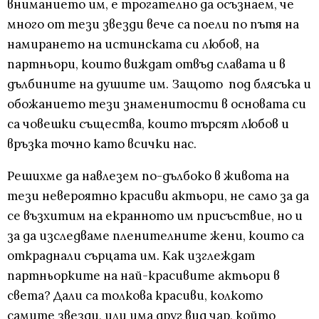
вниманието им, е трогателно да осъзнаем, че
много от тези звезди вече са поели по пътя на
намирането на истинската си любов, на
партньори, които виждат отвъд славата и в
дълбините на душите им. Защото под блясъка и
обожанието тези знаменитости в основата си
са човешки същества, които търсят любов и
връзка точно като всички нас.
Решихме да навлезем по-дълбоко в живота на
тези невероятно красиви актьори, не само за да
се възхитим на екранното им присъствие, но и
за да изследваме пленителните жени, които са
откраднали сърцата им. Как изглеждат
партньорките на най-красивите актьори в
света? Дали са толкова красиви, колкото
самите звезди, или има друг вид чар, който