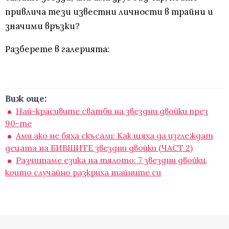
привлича тези известни личности в трайни и
значими връзки?
Разберете в галерията:
Виж още:
Най-красивите сватби на звездни двойки през
90-те
Ами ако не бяха скъсали: Как щяха да изглеждат
децата на БИВШИТЕ звездни двойки (ЧАСТ 2)
Разчитаме езика на тялото: 7 звездни двойки,
които случайно разкриха тайните си