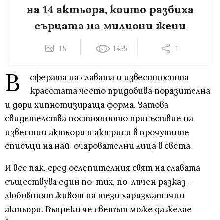
на 14 актьора, които разбиха
сърцата на милиони жени
15
1455
1
В
сферата на славата и известността
красотата често придобива поразителна
и дори хипнотизираща форма. Затова
свидетелства постоянното присъствие на
известни актьори и актриси в прочутите
списъци на най-очарователни лица в света.
И все пак, сред ослепителния свят на славата
съществува един по-тих, по-личен разказ -
любовният живот на тези харизматични
актьори. Въпреки че светът може да желае